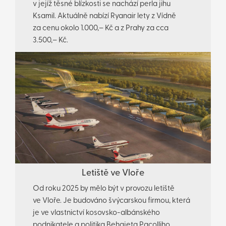
v jejíž těsné blízkosti se nachází perla jihu
Ksamil. Aktuálně nabízí Ryanair lety z Vídně
za cenu okolo 1.000,– Kč a z Prahy za cca
3.500,– Kč.
Letiště ve Vloře
Od roku 2025 by mělo být v provozu letiště
ve Vloře. Je budováno švýcarskou firmou, která
je ve vlastnictví kosovsko-albánského
podnikatele a politika Behgjeta Pacolliho.