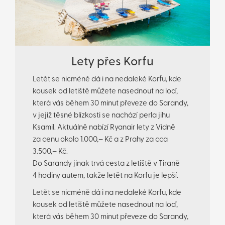
Lety přes Korfu
Letět se nicméně dá i na nedaleké Korfu, kde
kousek od letiště můžete nasednout na loď,
která vás během 30 minut převeze do Sarandy,
v jejíž těsné blízkosti se nachází perla jihu
Ksamil. Aktuálně nabízí Ryanair lety z Vídně
za cenu okolo 1.000,– Kč a z Prahy za cca
3.500,– Kč.
Do Sarandy jinak trvá cesta z letiště v Tiraně
4 hodiny autem, takže letět na Korfu je lepší.
Letět se nicméně dá i na nedaleké Korfu, kde
kousek od letiště můžete nasednout na loď,
která vás během 30 minut převeze do Sarandy,