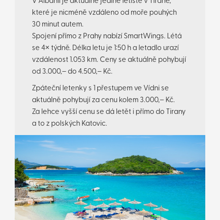
V Albánii je aktuálně jediné letiště v Tiraně,
které je nicméně vzdáleno od moře pouhých
30 minut autem.
Spojení přímo z Prahy nabízí SmartWings. Létá
se 4× týdně. Délka letu je 1:50 h a letadlo urazí
vzdálenost 1.053 km. Ceny se aktuálně pohybují
od 3.000,– do 4.500,– Kč.
Zpáteční letenky s 1 přestupem ve Vídni se
aktuálně pohybují za cenu kolem 3.000,– Kč.
Za lehce vyšší cenu se dá letět i přímo do Tirany
a to z polských Katovic.