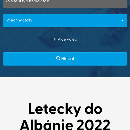
Zvolte si typ nemovitosti
Všechny státy
Více voleb
Hledat
Letecky do
Albánie 2022