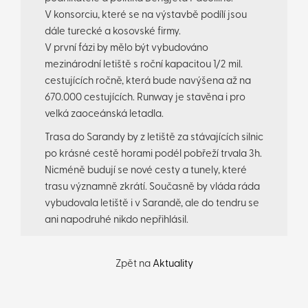
V konsorciu, které se na výstavbě podílí jsou
dále turecké a kosovské firmy.
V první fázi by mělo být vybudováno
mezinárodní letiště s roční kapacitou 1/2 mil.
cestujících ročně, která bude navýšena až na
670.000 cestu­jících. Runway je stavěna i pro
velká zaoceánská letadla.
Trasa do Sarandy by z letiště za stávajících silnic
po krásné cestě horami podél pobřeží trvala 3h.
Nicméně budují se nové cesty a tunely, které
trasu významně zkrátí. Současně by vláda ráda
vybudovala letiště i v Sarandě, ale do tendru se
ani napodruhé nikdo nepřihlásil.
Zpět na
Aktuality