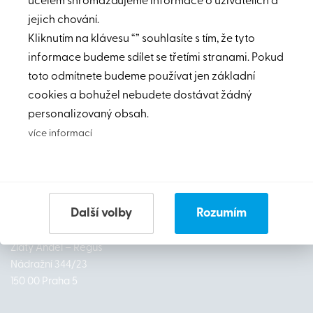
účelem shromažďujeme informace o uživatelích a
jejich chování.
Kliknutím na klávesu “” souhlasíte s tím, že tyto
informace budeme sdílet se třetími stranami. Pokud
toto odmítnete budeme používat jen základní
cookies a bohužel nebudete dostávat žádný
personalizovaný obsah.
více informací
Další volby
Rozumím
Adresa:
Zlatý Anděl – Regus
Nádražní 344/23
150 00 Praha 5