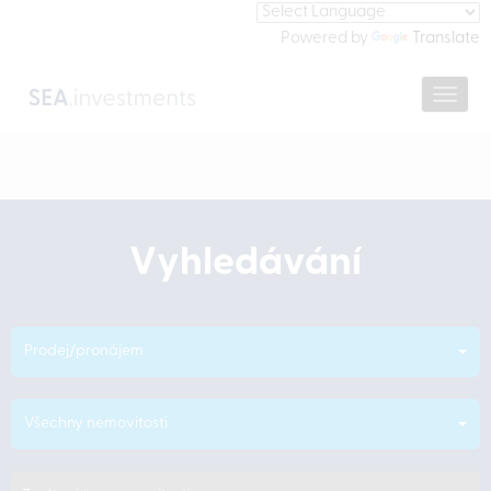
Powered by
Translate
Navig
Vyhledávání
Prodej/pronájem
Všechny nemovitosti