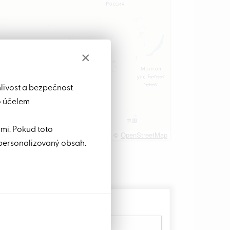
×
hlivost a bezpečnost
o účelem
ami. Pokud toto
Leaflet
|
©
OpenStreetMap
personalizovaný obsah.
s: