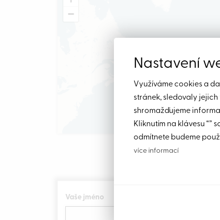
−
Nastavení w
Využíváme cookies a dalš
stránek, sledovaly jejic
shromažďujeme informace
Kliknutím na klávesu “” s
odmítnete budeme použí
více informací
M
Vaše jméno