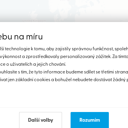
ebu na míru
í technologie k tomu, aby zajistily správnou funkčnost, spole
h výkonnost a zprostředkovaly personalizovaný zážitek. Za tímt
 o uživatelích a jejich chování.
ouhlasíte s tím, že tyto informace budeme sdílet se třetími stran
vat jen základní cookies a bohužel nebudete dostávat žádný 
áte dotazy? Kontaktujte ná
Další volby
Rozumím