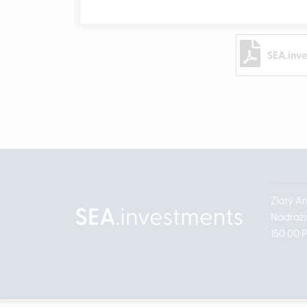
SEA.inv
Zlatý A
Nádražn
150 00 