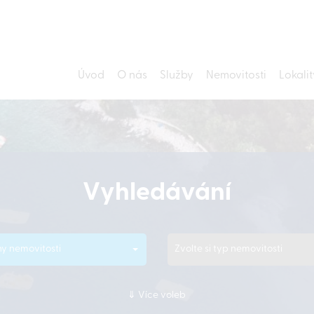
Úvod
O nás
Služby
Nemovitosti
Lokalit
Vyhledávání
y nemovitosti
Zvolte si typ nemovitosti
Více voleb