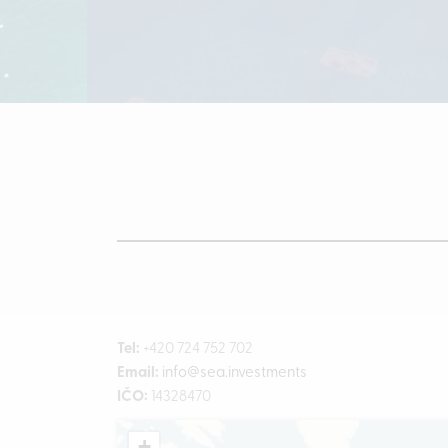
Tel:
+420 724 752 702
Email:
info@
sea.investments
IČO:
14328470
+