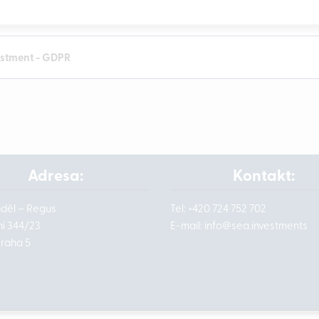
estment - GDPR
Adresa:
Kontakt:
nděl – Regus
Tel: +420 724 752 702
í 344/23
E-mail:
info@
sea.investments
Praha 5