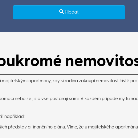
Hledat
oukromé nemovitos
ajitelskými apartmány, kdy si rodina zakoupí nemovitost čistě pro s
omoci nebo se již o vše postarají sami. V každém případě my tu nad
ří například:
ch představ a finančního plánu. Víme, že u majitelského apartmánu 