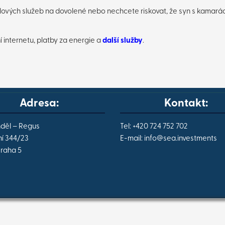
otelových služeb na dovolené nebo nechcete riskovat, že syn s kama
 internetu, platby za energie a
další služby
.
Adresa:
Kontakt:
nděl – Regus
Tel: +420 724 752 702
í 344/23
E-mail:
info@
sea.investments
Praha 5