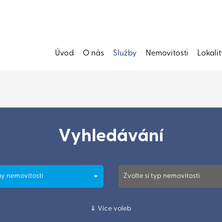
Úvod
O nás
Služby
Nemovitosti
Lokalit
Vyhledávání
y nemovitosti
Zvolte si typ nemovitosti
Více voleb