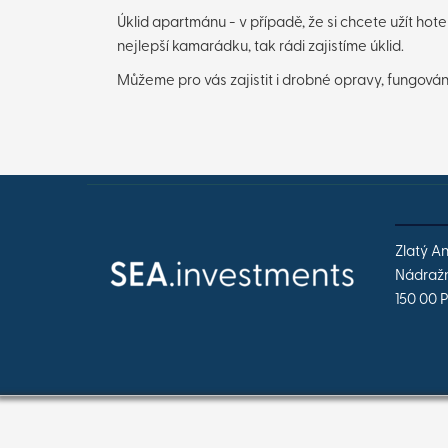
Úklid apartmánu - v případě, že si chcete užít h
nejlepší kamarádku, tak rádi zajistíme úklid.
Můžeme pro vás zajistit i drobné opravy, fungování
Zlatý A
Nádražn
150 00 