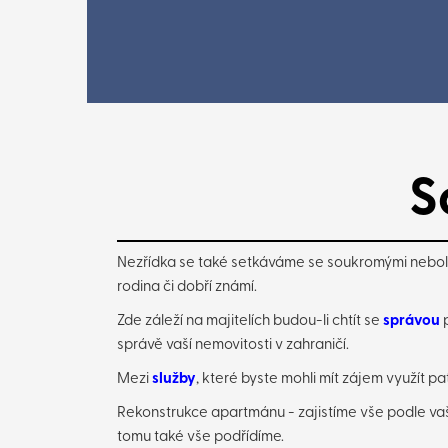
S
Nezřídka se také setkáváme se soukromými neboli m
rodina či dobří známí.
Zde záleží na majitelích budou-li chtít se
správou
p
správě vaší nemovitosti v zahraničí.
Mezi
služby
, které byste mohli mít zájem využít pat
Rekonstrukce apartmánu - zajistíme vše podle vaši
tomu také vše podřídíme.