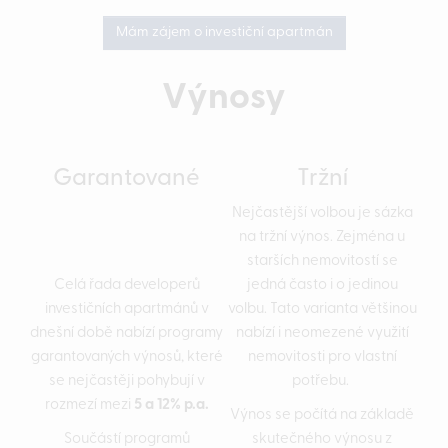
Mám zájem o investiční apartmán
Výnosy
Garantované
Tržní
Nejčastější volbou je sázka
na tržní výnos. Zejména u
starších nemovitostí se
Celá řada developerů
jedná často i o jedinou
investičních apartmánů v
volbu. Tato varianta většinou
dnešní době nabízí programy
nabízí i neomezené využití
garantovaných výnosů, které
nemovitosti pro vlastní
se nejčastěji pohybují v
potřebu.
rozmezí mezi
5 a 12% p.a.
Výnos se počítá na základě
Součástí programů
skutečného výnosu z