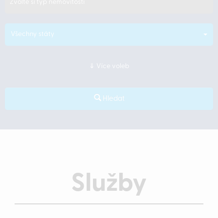
Zvolte si typ nemovitosti
Všechny státy
Více voleb
Hledat
Služby