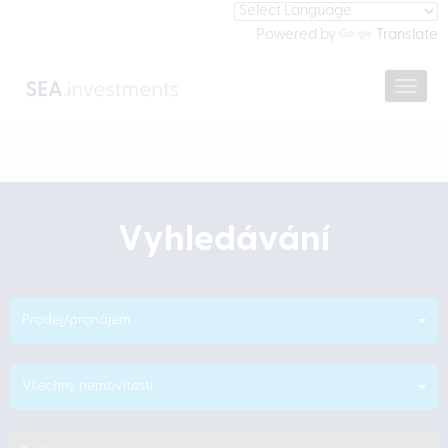
Powered by
Translate
Navig
Vyhledávání
Prodej/pronájem
Všechny nemovitosti