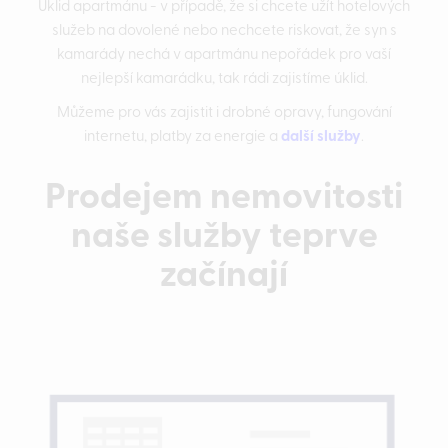
Úklid apartmánu - v případě, že si chcete užít hotelových
služeb na dovolené nebo nechcete riskovat, že syn s
kamarády nechá v apartmánu nepořádek pro vaší
nejlepší kamarádku, tak rádi zajistíme úklid.
Můžeme pro vás zajistit i drobné opravy, fungování
internetu, platby za energie a
další služby
.
Prodejem nemovitosti
naše služby teprve
začínají