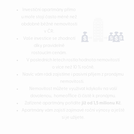
Investiční apartmány přímo
u moře stojí často méně než
obdobné běžné nemovitosti
v ČR.
Vaše investice se zhodnotí
díky pravidelně
rostoucím cenám.
V posledních letech rostla hodnota nemovitostí
o více než 10 % ročně.
Navíc vám rádi zajistíme i pasivní příjem z pronájmu
nemovitosti.
Nemovitost můžete využívat kdykoliv na vaší
dovolenou, homeoffice či čistě k pronájmu.
Zařízené apartmány pořídíte
již od 1,5 milionu Kč
.
Apartmány vám zajistí zajímavé roční výnosy a ještě
si je užijete.