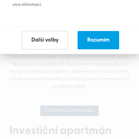
služby v okolí,
více informací
blízkost pláže,
výhled,
stáří objektu,
. . .
Další volby
Rozumím
Po zjištění přání zájemce dokážeme hledat nemovitost na
míru, zjistit cenu a také zahájit jednání o možném prodeji.
Na prodej je samozřejmě mnohem více nemovitostí, než
na našich stránkách nabízíme. Můžeme pro vás také cíleně
oslovit současné vlastníky, kteří aktuálně své nemovitosti k
prodeji nenabízí.
Chci individuální nabídku
Investiční apartmán