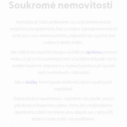
Soukromé nemovitosti
Nezřídka se také setkáváme se soukromými neboli
majitelskými apartmány, kdy si rodina zakoupí nemovitost
čistě pro svou vlastní potřebu, případně ho využívá širší
rodina či dobří známí.
Zde záleží na majitelích budou-li chtít se
správou
pomoci
nebo se již o vše postarají sami. V každém případě my tu
nadále budeme připraveni s radou či pomocí při správě
vaší nemovitosti v zahraničí.
Mezi
služby
, které byste mohli mít zájem využít patří
například:
Rekonstrukce apartmánu - zajistíme vše podle vašich
představ a finančního plánu. Víme, že u majitelského
apartmánu záleží mnohem více, abyste se v něm cítili
dobře a tomu také vše podřídíme.