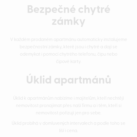
Bezpečné chytré
zámky
V každém prodaném apartmánu automaticky instalujeme
bezpečnostní zámky, které jsou i chytré a dají se
odemykat i pomocí chytrého telefonu, čipu nebo
čipové karty.
Úklid apartmánů
Úklid k apartmánům nabízíme i majitelům, kteří nechtějí
nemovitost pronajímat přes naší firmu a i těm, kteří si
nemovitost pořizují jen pro sebe.
Úklid probíhá v domluvených intervalech a podle toho se
liší i cena.