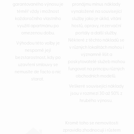
garantovaného výnosu je
pronájmu mínus náklady
téměř vždy i možnost
vynaložené na související
každoročního vlastního
služby jako je úklid, vítání
využití apartmánu po
hostů, opravy, rezervační
omezenou dobu.
portály a další služby.
Některé z těchto nákladů se
Výhodou této volby je
v různých lokalitách mohou i
nesporně její
významně lišit a
bezstarostnost, kdy po
poskytovatelé služeb mohou
uzavření smlouvy se
fungovat na principu různých
nemusíte de facto o nic
obchodních modelů.
starat.
Veškeré související náklady
jsou v rozmezí 30 až 50% z
hrubého výnosu.
Kromě toho se nemovitosti
zpravidla zhodnocují i růstem