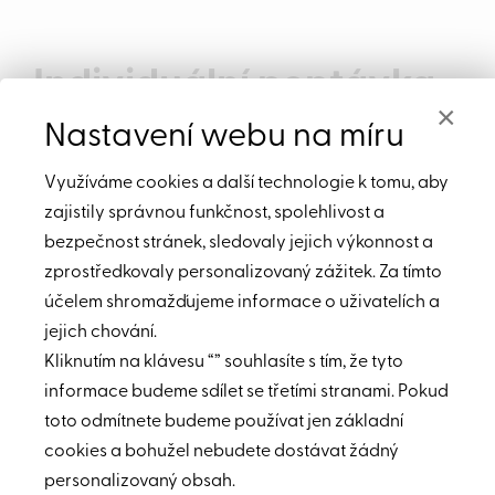
Individuální poptávka
×
Nastavení webu na míru
Nevybrali jste? Máte jinou představu?
Nemusíte věšet hlavu, rádi pro vás
Využíváme cookies a další technologie k tomu, aby
najdeme apartmán na přání.
zajistily správnou funkčnost, spolehlivost a
Stačí nám poslat vaši představu a
bezpečnost stránek, sledovaly jejich výkonnost a
my se pokusíme najít nemovitost
zprostředkovaly personalizovaný zážitek. Za tímto
odpovídající vašemu zadání.
účelem shromažďujeme informace o uživatelích a
jejich chování.
Každý má svou představu o
Kliknutím na klávesu “” souhlasíte s tím, že tyto
vysněné nemovitosti:
informace budeme sdílet se třetími stranami. Pokud
celkový stav,
toto odmítnete budeme používat jen základní
lokalita,
cena,
cookies a bohužel nebudete dostávat žádný
velikost a počet místností,
personalizovaný obsah.