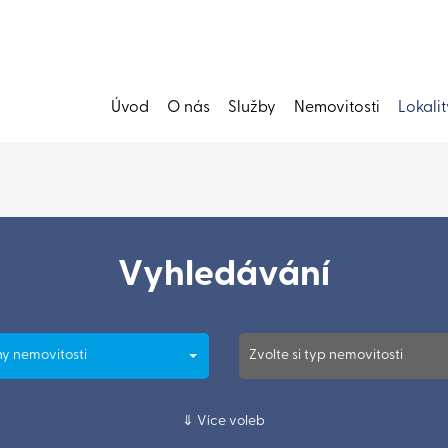
Úvod
O nás
Služby
Nemovitosti
Lokalit
Vyhledávání
y nemovitosti
Zvolte si typ nemovitosti
Více voleb