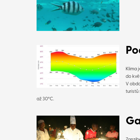
Po
Klima 
do kvě
V obdob
turist
až 30°C.
Ga
Zanzib