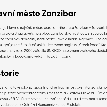
avní město Zanzibar
ar je hlavní a největší město autonomního státu Zanzibar v Tanzanii.
í ostrova Unguja, většího z obou zanzibarských ostrovů, zhruba 80 
 ze dvou hlavních částí, starší Stone Town a mladší Ng'ambo. Obě čá
u, nyní je tam široká městská ulice zvaná anglicky „Creek Road“. Sto
čnost ho v roce 2000 zařadilo UNESCO na seznam světového dědict
elářskými budovami a velkými bytovými domy.
storie
, známá také jako Zanzibar Island, je hlavním ostrovem tanzanského
r, je staré obchodní centrum s mešitami a klikatými uličkami. Dům di
novou věží. Ve Staré pevnosti se nyní nachází kulturní centrum a ka
 vodu do perských lázní Hamamni z konce 19. století.