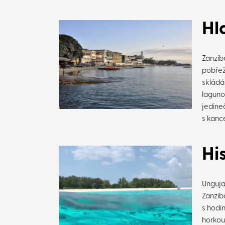
Hl
Zanzib
pobřež
skládá
laguno
jedine
s kanc
Hi
Unguja
Zanziba
s hodi
horkou