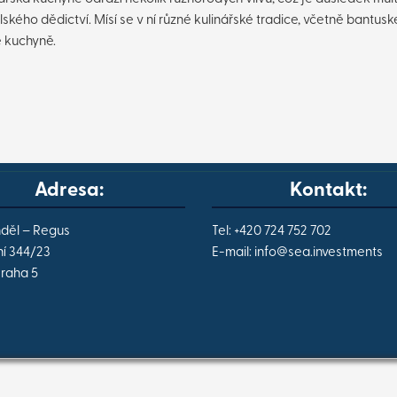
lského dědictví. Mísí se v ní různé kulinářské tradice, včetně bantusk
é kuchyně.
Adresa:
Kontakt:
nděl – Regus
Tel: +420 724 752 702
í 344/23
E-mail:
info@
sea.investments
Praha 5