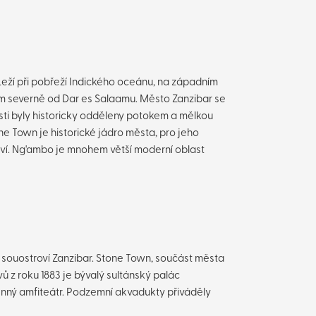
 Leží při pobřeží Indického oceánu, na západním
km severně od Dar es Salaamu. Město Zanzibar se
sti byly historicky odděleny potokem a mělkou
ne Town je historické jádro města, pro jeho
ví. Ng'ambo je mnohem větší moderní oblast
 souostroví Zanzibar. Stone Town, součást města
vů z roku 1883 je bývalý sultánský palác
menný amfiteátr. Podzemní akvadukty přiváděly