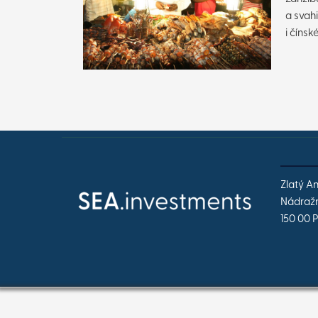
a svahi
i čínsk
Zlatý A
Nádražn
150 00 