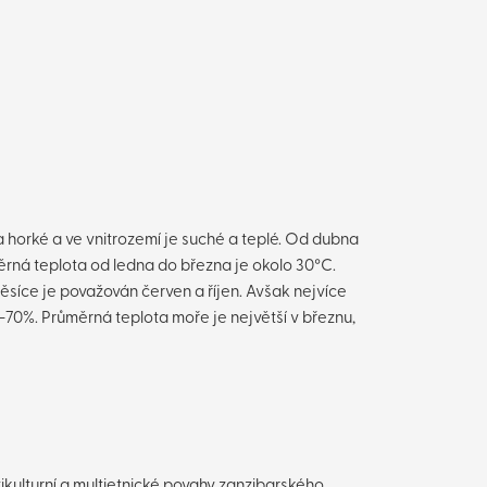
a horké a ve vnitrozemí je suché a teplé. Od dubna
měrná teplota od ledna do března je okolo 30°C.
měsíce je považován červen a říjen. Avšak nejvíce
–70%. Průměrná teplota moře je největší v březnu,
ikulturní a multietnické povahy zanzibarského