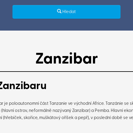
Hledat
Zanzibar
Zanzibaru
ar je poloautonomní část Tanzanie ve východní Africe. Tanzánie se 
 (hlavní ostrov, neformálně nazývaný Zanzibar) a Pemba. Hlavní ekon
í (hřebíček, skořice, muškátový oříšek a pepř), v poslední době se vel