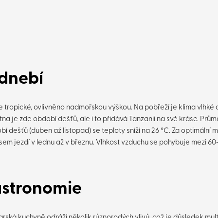
dnebí
je tropické, ovlivněno nadmořskou výškou. Na pobřeží je klima vlhké 
tna je zde období dešťů, ale i to přidává Tanzanii na své kráse. Prů
í dešťů (duben až listopad) se teploty sníží na 26 °C. Za optimální 
ů sem jezdí v lednu až v březnu. Vlhkost vzduchu se pohybuje mezi 60
stronomie
arská kuchyně odráží několik různorodých vlivů, což je důsledek mult