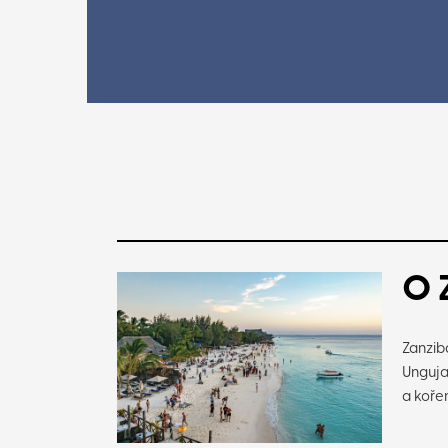
O 
Zanzib
Unguja
a kořen