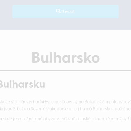
Hledat
Bulharsko
Bulharsku
sko je stát jihovýchodní Evropy, situovaný na Balkánském poloostro
y jsou Srbsko a Severní Makedonie a na jihu má Bulharsko společno
arsku žije cca 7 milionů obyvatel, včetně romské a turecké menšiny. 