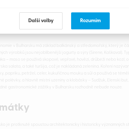
Další volby
Rozumím
stronomie
nomie v Bulharsku má základ balkánský a středomořský, který je čás
ných výrobků jsou nejoblíbenější jogurty a sýry (Sirene, Kaškaval). 
ka – maso se používá skopové, vepřové, hovězí, drůbeží nebo kozí; o
ska salata, a také turšija, což je nakládaná zelenina. Koření nazývané
y, papriku, petržel, celer, kukuřičnou mouku a sůl a používá se téměř
ené polévky, a hlavně místní uzeniny a klobásky – Sudžuk, Elenski bu
dné gastronomické zážitky v Bulharsku rozhodně nebude nouze.
mátky
sko je protknuté spoustou architektonicky i historicky významných 