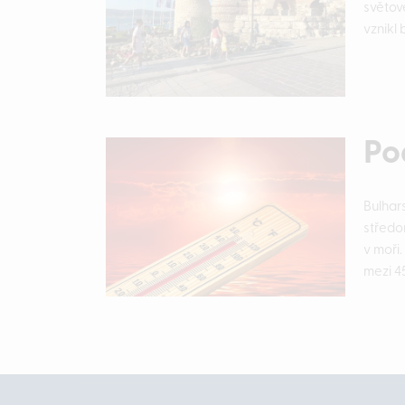
světov
vznikl
Po
Bulhar
středom
v moři
mezi 4