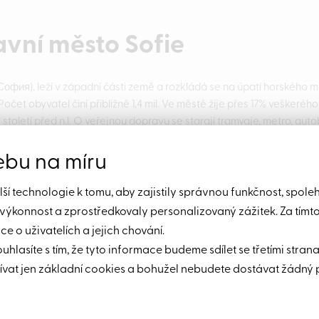
avní město Sofie
(София), leží v západní části země a rozkládá se na úpatí horského m
 Počet obyvatel činí přibližně 1,4 mil. Ve městě žije přes 17% veškeréh
7. století před n.l. O veřejnou dopravu se starají tramvaje, metro, auto
ebu na míru
í technologie k tomu, aby zajistily správnou funkčnost, spole
ografie
h výkonnost a zprostředkovaly personalizovaný zážitek. Za tímt
 o uživatelích a jejich chování.
o na jihozápadě a v centrální oblasti Bulharska se rozkládají hory,
ouhlasíte s tím, že tyto informace budeme sdílet se třetími stran
 je dlouhé více než 320 km. A obojí – jak moře, tak hory – láká množ
vat jen základní cookies a bohužel nebudete dostávat žádný 