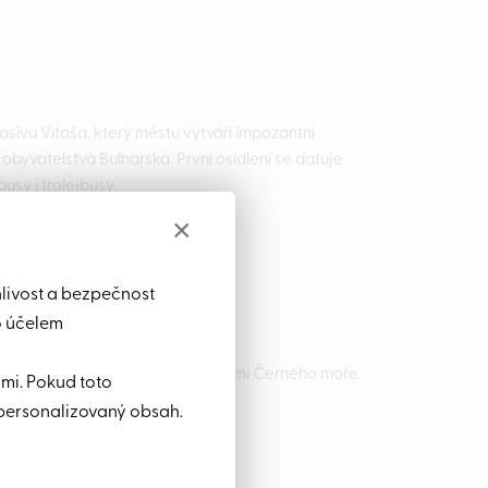
asivu Vitoša, který městu vytváří impozantní
o obyvatelstva Bulharska. První osídlení se datuje
busy i trolejbusy.
×
hlivost a bezpečnost
o účelem
 východní hranice je omývána vodami Černého moře.
ami. Pokud toto
ství turistů k návštěvě této země.
personalizovaný obsah.