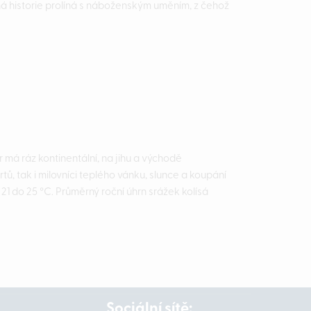
ná historie prolíná s náboženským uměním, z čehož
 má ráz kontinentální, na jihu a východě
tů, tak i milovníci teplého vánku, slunce a koupání
21 do 25 °C. Průměrný roční úhrn srážek kolísá
Sociální sítě: