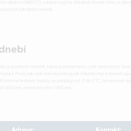
ého dědictví UNESCO, a které stojí za shlédnutí. Kromě toho se dáv
 bezpočet sakrálních staveb.
dnebí
sko je poměrně rozlehlé, takže podnebí není v celé zemi stejné. Sever
ořský. Proto tak rádi zemi navštěvují jak milovníci hor a zimních spor
. Průměrné lednové teploty se pohybují od -2 do 2 °C, červencové od 
50–850 mm, na horách přes 1 000 mm.
Adresa:
Kontakt: