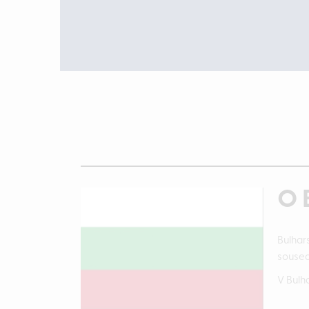
O 
Bulhar
soused
V Bulh