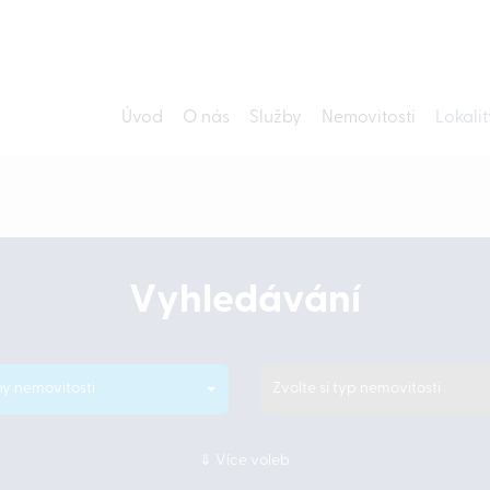
Úvod
O nás
Služby
Nemovitosti
Lokalit
Vyhledávání
y nemovitosti
Zvolte si typ nemovitosti
Více voleb