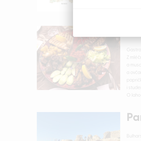
Ga
Gastro
Z mléč
a musa
a ovčar
papričk
i stud
O laho
Pa
Bulhar