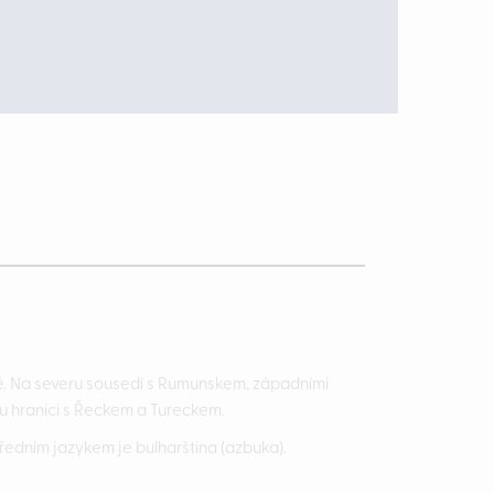
vě. Na severu sousedí s Rumunskem, západními
u hranici s Řeckem a Tureckem.
Úředním jazykem je bulharština (azbuka).