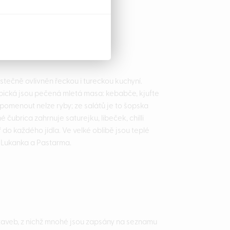
tečně ovlivněn řeckou i tureckou kuchyní.
Typická jsou pečená mletá masa: kebabče, kjufte
pomenout nelze ryby; ze salátů je to šopska
 čubrica zahrnuje saturejku, libeček, chilli
 do každého jídla. Ve velké oblibě jsou teplé
t, Lukanka a Pastarma.
staveb, z nichž mnohé jsou zapsány na seznamu