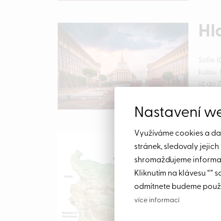
Hl
Sofie 
kulisu.
již do 
Nastavení w
Využíváme cookies a dalš
Ge
stránek, sledovaly jejic
shromažďujeme informace
Zatímc
Kliknutím na klávesu “” s
Pobřeží
odmítnete budeme použí
více informací