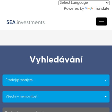
Powered by
Translate
Navig
Vyhledávání
Prodej/pronájem
Všechny nemovitosti