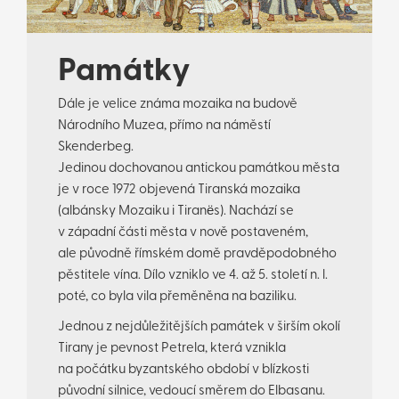
Památky
Dále je velice známa mozaika na budově
Národního Muzea, přímo na náměstí
Skenderbeg.
Jedinou dochovanou antickou památkou města
je v roce 1972 objevená Tiranská mozaika
(albánsky Mozaiku i Tiranës). Nachází se
v západní části města v nově postaveném,
ale původně římském domě pravděpodobného
pěstitele vína. Dílo vzniklo ve 4. až 5. století n. l.
poté, co byla vila přeměněna na baziliku.
Jednou z nejdůležitějších památek v širším okolí
Tirany je pevnost Petrela, která vznikla
na počátku byzantského období v blízkosti
původní silnice, vedoucí směrem do Elbasanu.