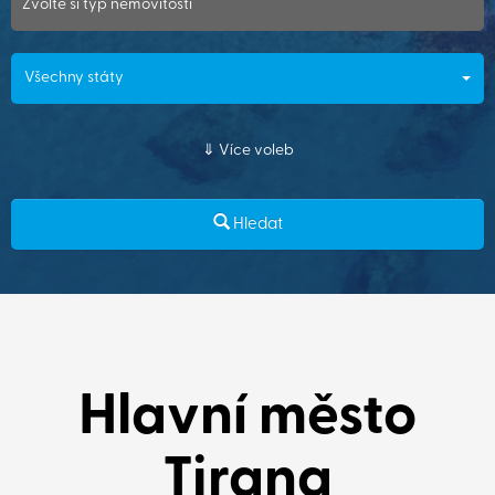
Zvolte si typ nemovitosti
Všechny státy
Více voleb
Hledat
Hlavní město
Tirana