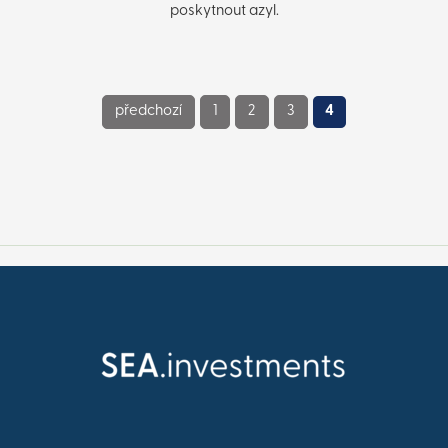
poskytnout azyl.
předchozí
1
2
3
4