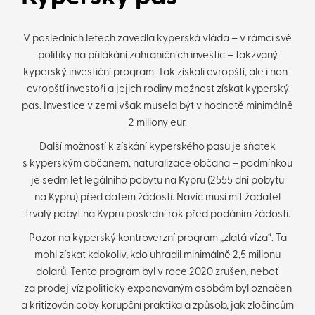
V posledních letech zavedla kyperská vláda – v rámci své
politiky na přilákání zahraničních investic – takzvaný
kyperský investiční program. Tak získali evropští, ale i non-
evropští investoři a jejich rodiny možnost získat kyperský
pas. Investice v zemi však musela být v hodnotě minimálně
2 miliony eur.
Další možností k získání kyperského pasu je sňatek
s kyperským občanem, naturalizace občana – podmínkou
je sedm let legálního pobytu na Kypru (2555 dní pobytu
na Kypru) před datem žádosti. Navíc musí mít žadatel
trvalý pobyt na Kypru poslední rok před podáním žádosti.
Pozor na kyperský kontroverzní program „zlatá víza“. Ta
mohl získat kdokoliv, kdo uhradil minimálně 2,5 milionu
dolarů. Tento program byl v roce 2020 zrušen, neboť
za prodej víz politicky exponovaným osobám byl označen
a kritizován coby korupční praktika a způsob, jak zločincům