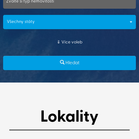
Zvolte si typ nemovitosti
Všechny státy
Více voleb
Hledat
Lokality