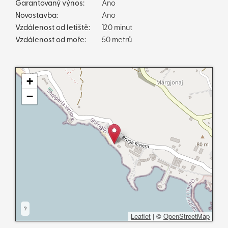
Garantovaný výnos:
Ano
Novostavba:
Ano
Vzdálenost od letiště:
120 minut
Vzdálenost od moře:
50 metrů
+
−
?
Leaflet
|
©
OpenStreetMap