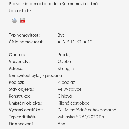
Pro více informací a podobných nemovitostí nás
kontaktujte.
Typ nemovitosti:
Byt
Číslo nemovitosti:
ALB-SHE-K2-A.20
Operace:
Prodej
Vlastnictví:
Osobní
Adresa:
Shëngjin
Nemovitost byla již prodána
Podlaží:
2. podlaží
Stav objektu:
Ve výstavbě
Konstrukce:
Cihlová
Umístění objektu:
Klidná část obce
Vydaný certifikát:
G - Mimořádně nehospodárná
Typ certifikátu:
vyhláška č. 264/2020 Sb
Financování:
Ano