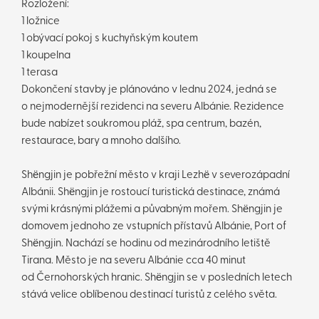
Rozložení:
1 ložnice
1 obývací pokoj s kuchyňským koutem
1 koupelna
1 terasa
Dokončení stavby je plánováno v lednu 2024, jedná se
o nejmodernější rezidenci na severu Albánie. Rezidence
bude nabízet soukromou pláž, spa centrum, bazén,
restaurace, bary a mnoho dalšího.
Shëngjin je pobřežní město v kraji Lezhë v severozápadní
Albánii. Shëngjin je rostoucí turistická destinace, známá
svými krásnými plážemi a půvabným mořem. Shëngjin je
domovem jednoho ze vstupních přístavů Albánie, Port of
Shëngjin. Nachází se hodinu od mezinárodního letiště
Tirana. Město je na severu Albánie cca 40 minut
od Černohorských hranic. Shëngjin se v posledních letech
stává velice oblíbenou destinací turistů z celého světa.