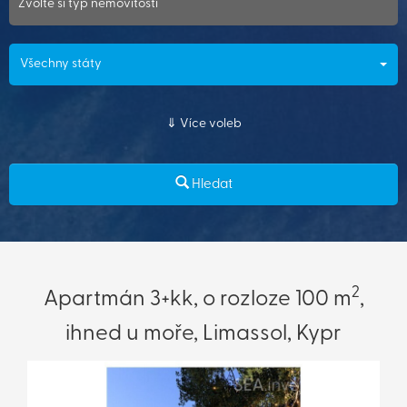
Zvolte si typ nemovitosti
Všechny státy
Více voleb
Hledat
2
Apartmán 3+kk, o rozloze 100 m
,
ihned u moře, Limassol, Kypr