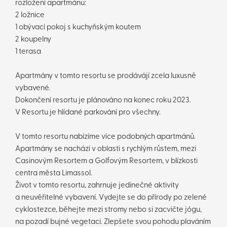
rozložení apartmánu:
2 ložnice
1 obývací pokoj s kuchyňským koutem
2 koupelny
1 terasa
Apartmány v tomto resortu se prodávájí zcela luxusně
vybavené.
Dokončení resortu je plánováno na konec roku 2023.
V Resortu je hlídané parkování pro všechny.
V tomto resortu nabízíme více podobných apartmánů.
Apartmány se nachází v oblasti s rychlým růstem, mezi
Casinovým Resortem a Golfovým Resortem, v blízkosti
centra města Limassol.
Život v tomto resortu, zahrnuje jedinečné aktivity
a neuvěřitelné vybavení. Vydejte se do přírody po zelené
cyklostezce, běhejte mezi stromy nebo si zacvičte jógu,
na pozadí bujné vegetaci. Zlepšete svou pohodu plaváním