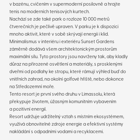
v bazénu, cvičením v supermoderní posilovně a hrajte
tenis na moderních tenisových kurtech.
Nachází se zde také park o rozloze 10 000 metrů
čtverečních je pečlivě upraven. V parku je k dispozici
mnoho aktivit, které v sobě skrývají energii i klid.
Minimalismus v interiéru i exteriéru Sunset Gardens
záměrně dodává všem architektonickým prostorům
maximální sílu. Tyto prostory jsou navrženy tak, aby kladly
důraz na přirozené osvětlení a materiály, s prosklenými
dveřmi od podlahy ke stropu, které rámují výhled buď do
vnitřních zahrad, na okolní golfové hřiště, nebo dokonce
na Středozemní moře.
Tento resort je první svého druhu v Limassolu, která
překypuje životem, úžasným komunitním vybavením
a pozitivní energií.
Resort udržuje udržitelný vztah s místním ekosystémem,
využívá obnovitelné zdroje energie a efektivní systémy
nakládání s odpadními vodami a recyklacemi.