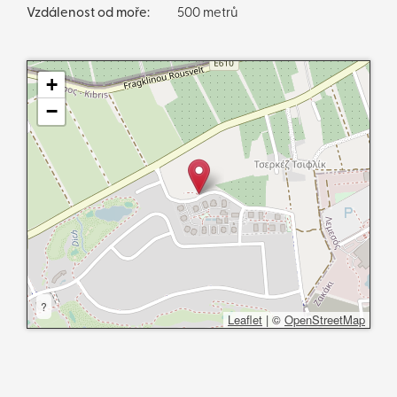
Vzdálenost od moře:
500 metrů
+
−
?
Leaflet
|
©
OpenStreetMap