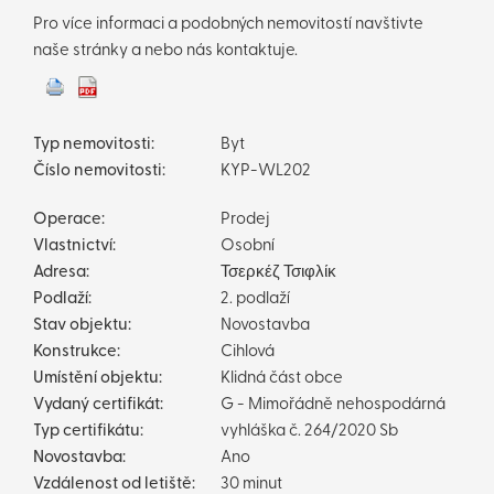
Pro více informaci a podobných nemovitostí navštivte
naše stránky a nebo nás kontaktuje.
Typ nemovitosti:
Byt
Číslo nemovitosti:
KYP-WL202
Operace:
Prodej
Vlastnictví:
Osobní
Adresa:
Τσερκέζ Τσιφλίκ
Podlaží:
2. podlaží
Stav objektu:
Novostavba
Konstrukce:
Cihlová
Umístění objektu:
Klidná část obce
Vydaný certifikát:
G - Mimořádně nehospodárná
Typ certifikátu:
vyhláška č. 264/2020 Sb
Novostavba:
Ano
Vzdálenost od letiště:
30 minut