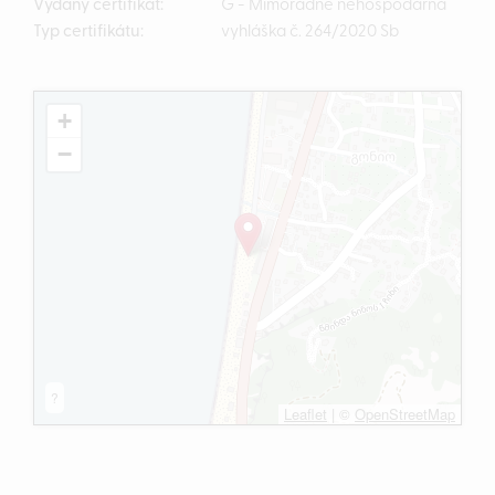
Vydaný certifikát:
G - Mimořádně nehospodárná
Typ certifikátu:
vyhláška č. 264/2020 Sb
+
−
?
Leaflet
|
©
OpenStreetMap