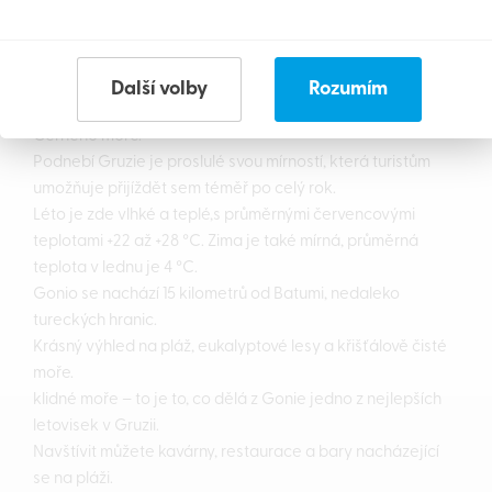
Residence nabízí správu i pronájem nemovitostí.
Gruzie
V Gruzii najdete vše od zasněžených hor, přes alpské
Další volby
Rozumím
louky a lyžařské svahy, až po oblázkové pláže podél
Černého moře.
Podnebí Gruzie je proslulé svou mírností, která turistům
umožňuje přijíždět sem téměř po celý rok.
Léto je zde vlhké a teplé,s průměrnými červencovými
teplotami +22 až +28 °C. Zima je také mírná, průměrná
teplota v lednu je 4 °C.
Gonio se nachází 15 kilometrů od Batumi, nedaleko
tureckých hranic.
Krásný výhled na pláž, eukalyptové lesy a křišťálově čisté
moře.
klidné moře – to je to, co dělá z Gonie jedno z nejlepších
letovisek v Gruzii.
Navštívit můžete kavárny, restaurace a bary nacházející
se na pláži.