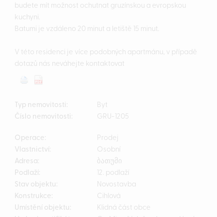
budete mít možnost ochutnat gruzínskou a evropskou
kuchyni.
Batumi je vzdáleno 20 minut a letiště 15 minut.
V této residenci je více podobných apartmánu, v případě
dotazů nás neváhejte kontaktovat
Typ nemovitosti:
Byt
Číslo nemovitosti:
GRU-1205
Operace:
Prodej
Vlastnictví:
Osobní
Adresa:
ბათუმი
Podlaží:
12. podlaží
Stav objektu:
Novostavba
Konstrukce:
Cihlová
Umístění objektu:
Klidná část obce