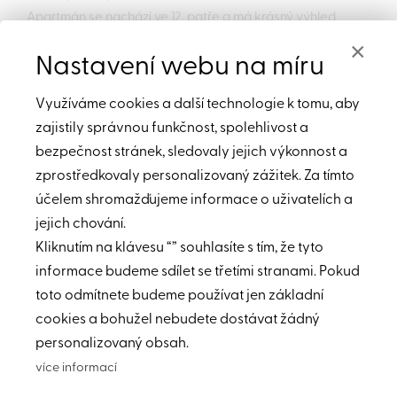
Apartmán se nachází ve 12. patře a má krásný výhled
na moře
×
Rozložení apartmánu:
Nastavení webu na míru
2 ložnice
1 obývací pokoj s kuchyňským koutem
Využíváme cookies a další technologie k tomu, aby
1 koupelna
zajistily správnou funkčnost, spolehlivost a
1 terasa
bezpečnost stránek, sledovaly jejich výkonnost a
zprostředkovaly personalizovaný zážitek. Za tímto
Apartmány se v tomto komplexu, prodávájí zcela
účelem shromažďujeme informace o uživatelích a
vybavené.
jejich chování.
Residence obsahuje:
Kliknutím na klávesu “” souhlasíte s tím, že tyto
Rekreační a zábavné zařízení
informace budeme sdílet se třetími stranami. Pokud
103 bytů, různých velikostí
Dvoupodlažní parkoviště pro rezidenty
toto odmítnete budeme používat jen základní
Bazén, pláž, otevřené kino, restauraci, kavárnu, fitness,
cookies a bohužel nebudete dostávat žádný
spa, bar a casino.
personalizovaný obsah.
Residence je hlídaná, nabízí recepci, úklid, prádelnu,
více informací
pronájem aut a motorek.