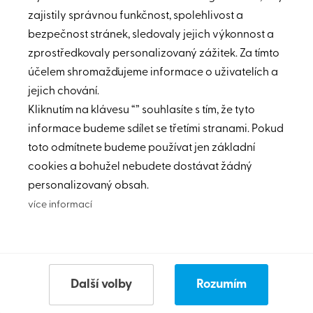
zajistily správnou funkčnost, spolehlivost a
bezpečnost stránek, sledovaly jejich výkonnost a
Dražba nemovitostí
zprostředkovaly personalizovaný zážitek. Za tímto
účelem shromažďujeme informace o uživatelích a
jejich chování.
Nenalezeny žádné nemovitosti.
Kliknutím na klávesu “” souhlasíte s tím, že tyto
informace budeme sdílet se třetími stranami. Pokud
toto odmítnete budeme používat jen základní
cookies a bohužel nebudete dostávat žádný
personalizovaný obsah.
více informací
Další volby
Rozumím