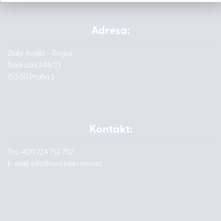
Adresa:
Zlatý Anděl – Regus
Nádražní 344/23
150 00 Praha 5
Kontakt:
Tel: +420 724 752 702
E-mail:
info@
sea.investments