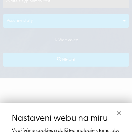
Zvolte si typ nemovitosti
Všechny státy
Více voleb
Hledat
Nabídka
×
Nastavení webu na míru
nemovitostí
Využíváme cookies a další technologie k tomu, aby