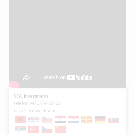
SEA. investments
telefon:
+420724752702
info@sea.investments