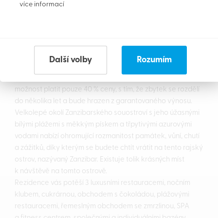
více informací
1 kuchyň
2 koupelny
2 terasy, na jedné i soukromá vířivka
zahrada s bazénem a venkovní sprchou
Další volby
Rozumím
Vily se prodávají kompletně a luxusně vybavené. V tomto
resortu máme více podobných nemovitostí, je zde také
možnost platit pouze 40 % ceny, s tím, že zbytek se rozdělí
do několika let a bude hrazen z garantovaného výnosu.
Velkolepé okolí Zanzibarského souostroví s jeho úžasnými
bílými plážemi s měkkým pískem a třpytivými azurovými
vodami nabízí ohromující rozmanitost památek, vůní, chutí
a zážitků, díky kterým se budete chtít vrátit na tento rajský
ostrov, nazývaný Zanzibar. Existuje tolik krásných míst
k návštěvě na tomto ostrově.
Rezidence vás potěší 3 luxusními restauracemi, nočním
klubem, cukrárnou, obchodem s čokoládou, plážovými
restauracemi, řemeslným obchodem se zmrzlinou, SPA