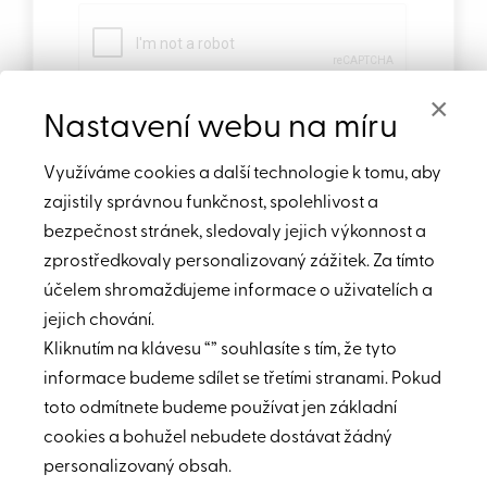
×
Nastavení webu na míru
Využíváme cookies a další technologie k tomu, aby
zajistily správnou funkčnost, spolehlivost a
bezpečnost stránek, sledovaly jejich výkonnost a
410,000 $
zprostředkovaly personalizovaný zážitek. Za tímto
účelem shromažďujeme informace o uživatelích a
Popis nemovitosti:
2
jejich chování.
Nabízíme nádhernou vilu o rozloze 118.5 m
, na pozemku
2
o rozloze 490 m
, ihned u pláže.
Kliknutím na klávesu “” souhlasíte s tím, že tyto
Vila se nacází v krásné nové residenci, má svůj vlastní
informace budeme sdílet se třetími stranami. Pokud
bazén, zahradu i vířivku.
toto odmítnete budeme používat jen základní
Rozložení:
cookies a bohužel nebudete dostávat žádný
2 ložnice
personalizovaný obsah.
2 obývací pokoje