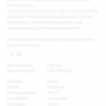
a fitness centrem, společnými a individuálními bazény
a mnoha dalšími.
Ať už chcete místo jen pro sebe nebo chcete vzít všechny
své přátele a rodinu na exotickou dovolenou, v Resortu
najdete dům, o kterém sníte. Vyberte si ze studií,
mezonetových vil, penthousů nebo luxusních vil.
Pro více podobných nemovitostí navštivte naše stránky
nebo nás kontaktujte.
Typ nemovitosti:
Dům, vila
Číslo nemovitosti:
ZAN-R3PVD4V8
Operace:
Prodej
Adresa:
Kaskazini A
2
Plocha pozemku:
490 m
Stav objektu:
Novostavba
Konstrukce:
Cihlová