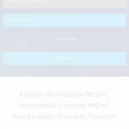
Zvolte si typ nemovitosti
Všechny státy
Více voleb
Hledat
2
Krásná vila o rozloze 118.5 m
,
2
na pozemku o rozloze 490 m
,
ihned u pláže, Zanzibar, Tanzánie