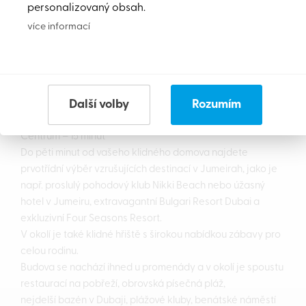
personalizovaný obsah.
Poloha:
více informací
Jedna z nejžádanějších lokalit v Dubaji.
Letiště – 20 minut
Dubai Mall – 20 minut
Nemocnice – 10 minut
Další volby
Rozumím
Škola – 10 minut
Pláž – 10 minut
Centrum – 15 minut
Do pěti minut od vašeho klidného domova najdete
prvotřídní výběr vzrušujících destinací v Jumeirah, jako je
např. proslulý pohodový klub Nikki Beach nebo úžasný
hotel v Jumeiru, extravagantní Bulgari Resort Dubai a
exkluzivní Four Seasons Resort.
V okolí je také klidné hřiště s širokou nabídkou zábavy pro
celou rodinu.
Budova se nachází ihned u promenády a v okolí je spoustu
restaurací na pobřeží, obrovská písečná pláž,
nejdelší bazén v Dubaji, plážové kluby, benátské náměstí