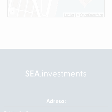
?
Leaflet
|
©
OpenStreetMap
Adresa: