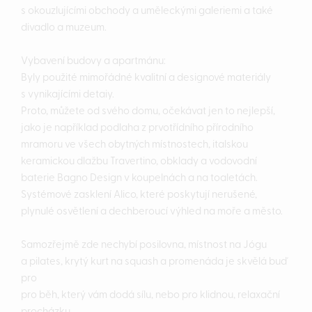
s okouzlujícími obchody a uměleckými galeriemi a také
divadlo a muzeum.
Vybavení budovy a apartmánu:
Byly použité mimořádné kvalitní a designové materiály
s vynikajícími detaiy.
Proto, můžete od svého domu, očekávat jen to nejlepší,
jako je například podlaha z prvotřídního přírodního
mramoru ve všech obytných místnostech, italskou
keramickou dlažbu Travertino, obklady a vodovodní
baterie Bagno Design v koupelnách a na toaletách.
Systémové zasklení Alico, které poskytují nerušené,
plynulé osvětlení a dechberoucí výhled na moře a město.
Samozřejmě zde nechybí posilovna, místnost na Jógu
a pilates, krytý kurt na squash a promenáda je skvělá buď
pro
pro běh, který vám dodá sílu, nebo pro klidnou, relaxační