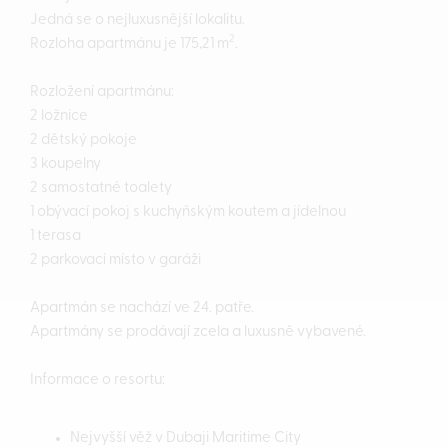
Jedná se o nejluxusnější lokalitu.
2
Rozloha apartmánu je 175,21 m
.
Rozložení apartmánu:
2 ložnice
2 dětský pokoje
3 koupelny
2 samostatné toalety
1 obývací pokoj s kuchyňským koutem a jídelnou
1 terasa
2 parkovací místo v garáži
Apartmán se nachází ve 24. patře.
Apartmány se prodávají zcela a luxusně vybavené.
Informace o resortu:
Nejvyšší věž v Dubaji Maritime City