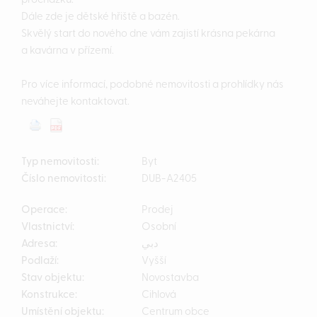
procházku.
Dále zde je dětské hřiště a bazén.
Skvělý start do nového dne vám zajistí krásna pekárna
a kavárna v přízemí.
Pro více informací, podobné nemovitosti a prohlídky nás
neváhejte kontaktovat.
Typ nemovitosti:
Byt
Číslo nemovitosti:
DUB-A2405
Operace:
Prodej
Vlastnictví:
Osobní
Adresa:
دبي
Podlaží:
Vyšší
Stav objektu:
Novostavba
Konstrukce:
Cihlová
Umístění objektu:
Centrum obce