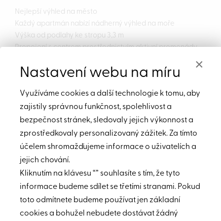
Nejlepší výhled na město
Každý apartmán nabízí nádherný výhled na moře
Výška od podlahy ke stropu 3,3 m
Propojení s centrem prostřednictvím aktivní promenády
Pěší vzdálenost od ulice královny Alžběty II.
×
Nastavení webu na míru
5 až 10 minut od všech volnočasových a zábavních aktivit
Využíváme cookies a další technologie k tomu, aby
Tato budova je první a nejvyšší věží v Dubai Maritime City,
zajistily správnou funkčnost, spolehlivost a
se 44 oslnivými patry, 229 elegantními rezidencemi
a 4 obchodními prostory.
bezpečnost stránek, sledovaly jejich výkonnost a
Má nádherný výhlede na moře a centrum Dubaje.
zprostředkovaly personalizovaný zážitek. Za tímto
Jedinečná poloha a nádherný design z něj dělají dokonalý
účelem shromažďujeme informace o uživatelích a
domov, kde si můžete skutečně odpočinout a užívat si
jejich chování.
života s neustále inspirující souhrou moře a slunce,
Kliknutím na klávesu “” souhlasíte s tím, že tyto
v naprostém klidu – a přesto jen krůček od vzrušujících
informace budeme sdílet se třetími stranami. Pokud
a úžasných restaurací, obchodů a další zábavy.
toto odmítnete budeme používat jen základní
Krásně navržené apartmány na pobřeží s nádherným
cookies a bohužel nebudete dostávat žádný
výhledem a nekonečnými možnostmi.