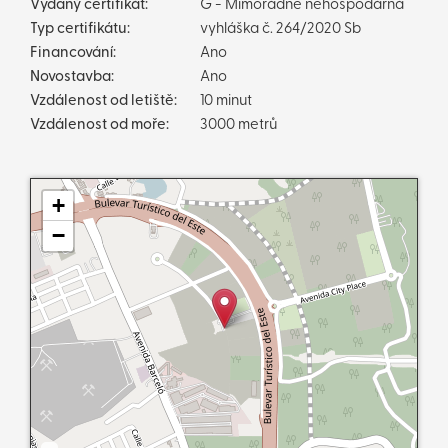
Vydaný certifikát:
G - Mimořádně nehospodárná
Typ certifikátu:
vyhláška č. 264/2020 Sb
Financování:
Ano
Novostavba:
Ano
Vzdálenost od letiště:
10 minut
Vzdálenost od moře:
3000 metrů
+
−