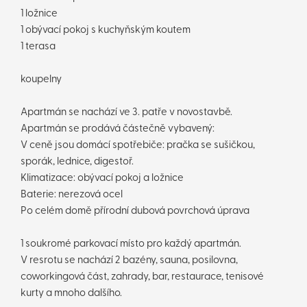
1 ložnice
1 obývací pokoj s kuchyňským koutem
1 terasa
koupelny
Apartmán se nachází ve 3. patře v novostavbě.
Apartmán se prodává částečně vybavený:
V ceně jsou domácí spotřebiče: pračka se sušičkou,
sporák, lednice, digestoř.
Klimatizace: obývací pokoj a ložnice
Baterie: nerezová ocel
Po celém domě přírodní dubová povrchová úprava
1 soukromé parkovací místo pro každý apartmán.
V resrotu se nachází 2 bazény, sauna, posilovna,
coworkingová část, zahrady, bar, restaurace, tenisové
kurty a mnoho dalšího.