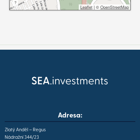
?
Leaflet
|
©
OpenStreetMap
Adresa:
Zlatý Anděl – Regus
Nádražní 344/23