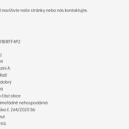
 navštivte naše stránky nebo nás kontaktujte.
R1B1RTF4P2
j
ní
zini A
laží
 dobrý
vá
á část obce
Mimořádně nehospodárná
ška č. 264/2020 Sb
nut
trů