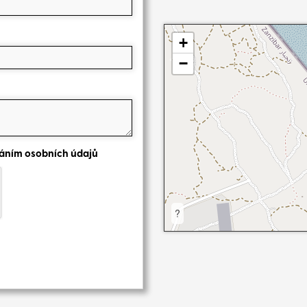
+
−
váním osobních údajů
?