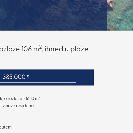
2
ozloze 106 m
, ihned u pláže,
385,000 $
2
, o rozloze 106.10 m
.
 v nové residenci.
koutem