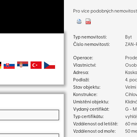
Pro více podobných nemovitostí
Typ nemovitosti:
Byt
Číslo nemovitosti:
ZAN-
Operace:
Prode
Vlastnictví:
Osob
Adresa:
Kaska
Podlaží:
4. pod
Stav objektu:
Velmi
Konstrukce:
Cihlo
Umístění objektu:
Klidn
Vydaný certifikát:
G - 
Typ certifikátu:
vyhlá
Vzdálenost od letiště:
60 mi
Vzdálenost od moře:
50 me