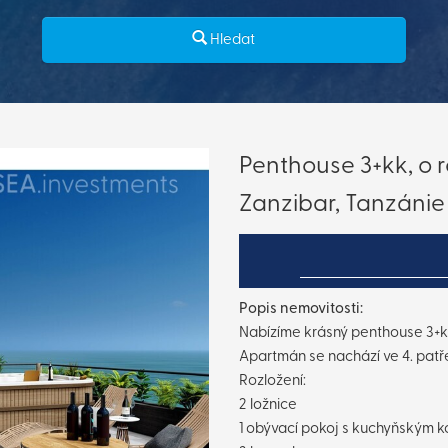
Hledat
Penthouse 3+kk, o r
Zanzibar, Tanzánie
Popis nemovitosti:
Nabízíme krásný penthouse 3+kk
Apartmán se nachází ve 4. patře
Rozložení:
2 ložnice
1 obývací pokoj s kuchyňským 