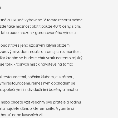
u
tně a luxusně vybavené. V tomto resortu máme
zde také možnost platit pouze 40 % ceny, s tím,
ka let a bude hrazen z garantovaného výnosu.
ouostroví s jeho úžasnými bílými plážemi
zurovými vodami nabízí ohromující rozmanitost
díky kterým se budete chtít vrátit na tento rajský
uje tolik krásných míst k návštěvě na tomto
mi restauracemi, nočním klubem, cukrárnou,
ými restauracemi, řemeslným obchodem se
m, společnými i individuálními bazény a mnoha
 nebo chcete vzít všechny své přátele a rodinu
tu najdete dům, o kterém sníte. Vyberte si
thousů nebo luxusních vil.