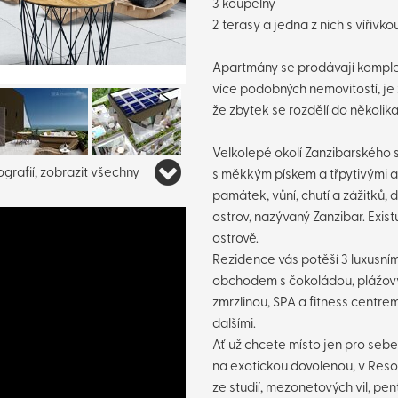
3 koupelny
2 terasy a jedna z nich s vířivko
Apartmány se prodávají komple
více podobných nemovitostí, je 
že zbytek se rozdělí do několi
Velkolepé okolí Zanzibarského s
grafií, zobrazit všechny
s měkkým pískem a třpytivými a
památek, vůní, chutí a zážitků, 
ostrov, nazývaný Zanzibar. Exist
ostrově.
Rezidence vás potěší 3 luxusní
obchodem s čokoládou, plážov
zmrzlinou, SPA a fitness centre
dalšími.
Ať už chcete místo jen pro sebe
na exotickou dovolenou, v Resor
ze studií, mezonetových vil, pen