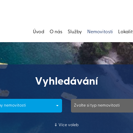
Úvod
O nás
Služby
Nemovitosti
Lokalit
Vyhledávání
y nemovitosti
Zvolte si typ nemovitosti
Více voleb