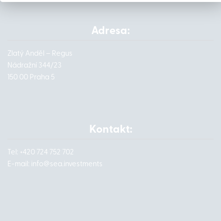
Adresa:
Zlatý Anděl – Regus
Nádražní 344/23
150 00 Praha 5
Kontakt:
Tel: +420 724 752 702
E-mail:
info@
sea.investments