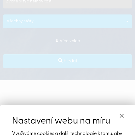
Zvolte si typ nemovitosti
Všechny státy
Více voleb
Hledat
Nabídka
×
Nastavení webu na míru
nemovitostí
Využíváme cookies a další technologie k tomu, aby