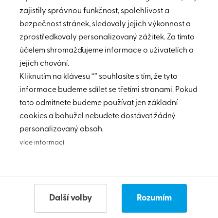
zajistily správnou funkčnost, spolehlivost a
bezpečnost stránek, sledovaly jejich výkonnost a
Podíl nemovitostí
zprostředkovaly personalizovaný zážitek. Za tímto
účelem shromažďujeme informace o uživatelích a
jejich chování.
Nenalezeny žádné nemovitosti.
Kliknutím na klávesu “” souhlasíte s tím, že tyto
informace budeme sdílet se třetími stranami. Pokud
toto odmítnete budeme používat jen základní
cookies a bohužel nebudete dostávat žádný
personalizovaný obsah.
více informací
Další volby
Rozumím