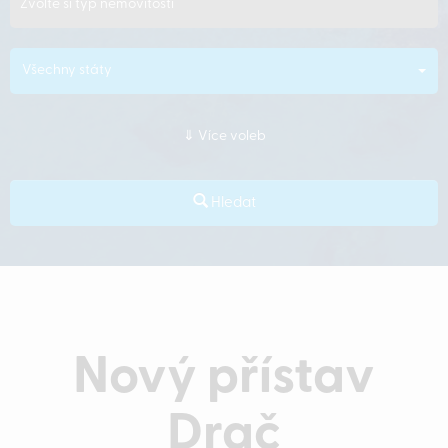
Zvolte si typ nemovitosti
Všechny státy
Více voleb
Hledat
Nový přístav
Drač