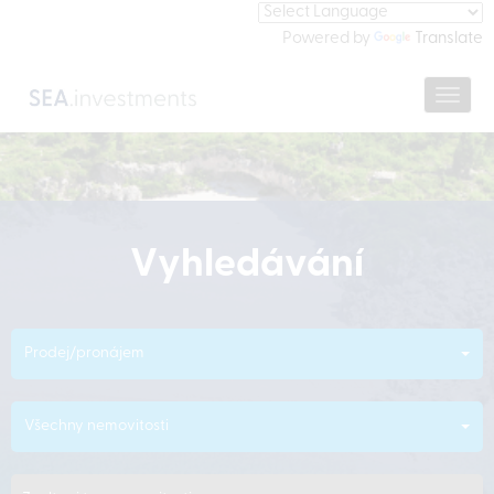
Powered by
Translate
Navig
Vyhledávání
Prodej/pronájem
Všechny nemovitosti