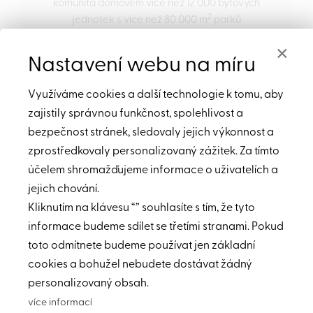
komunita domovem více než 12 000 bytových
2
jednotek s více než 80 000 m
parků
a otevřených prostranství, jakož i zábavních,
×
servisních a restauračních jednotek. Vývoj
Nastavení webu na míru
Durrës Yachts & Marina bude také zahrnovat
terminál, který spojí Durrës s třpytivou nádherou
Využíváme cookies a další technologie k tomu, aby
Jaderského moře.
zajistily správnou funkčnost, spolehlivost a
bezpečnost stránek, sledovaly jejich výkonnost a
zprostředkovaly personalizovaný zážitek. Za tímto
účelem shromažďujeme informace o uživatelích a
jejich chování.
Kliknutím na klávesu “” souhlasíte s tím, že tyto
informace budeme sdílet se třetími stranami. Pokud
toto odmítnete budeme používat jen základní
cookies a bohužel nebudete dostávat žádný
personalizovaný obsah.
Durrës Yachts &
více informací