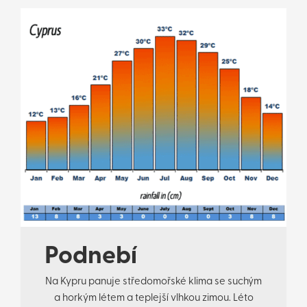
Podnebí
Na Kypru panuje středomořské klima se suchým
a horkým létem a teplejší vlhkou zimou. Léto