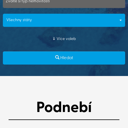
Zvolte si typ nemovitosti
Všechny státy
Více voleb
Hledat
Podnebí