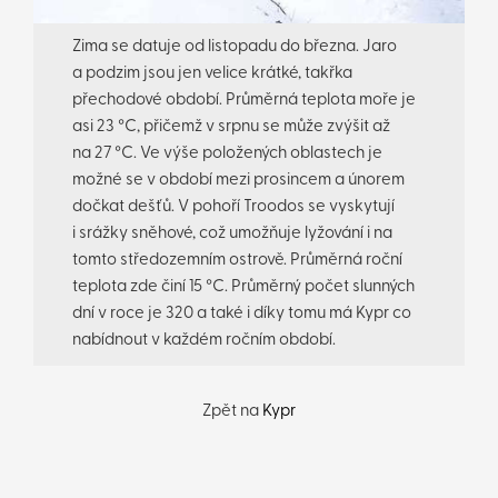
Zima se datuje od listopadu do března. Jaro
a podzim jsou jen velice krátké, takřka
přechodové období. Průměrná teplota moře je
asi 23 °C, přičemž v srpnu se může zvýšit až
na 27 °C. Ve výše položených oblastech je
možné se v období mezi prosincem a únorem
dočkat dešťů. V pohoří Troodos se vyskytují
i srážky sněhové, což umožňuje lyžování i na
tomto středozemním ostrově. Průměrná roční
teplota zde činí 15 °C. Průměrný počet slunných
dní v roce je 320 a také i díky tomu má Kypr co
nabídnout v každém ročním období.
Zpět na
Kypr