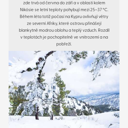
zde trvá od června do září a v oblasti kolem
Nikósie se letní teploty pohybují mezi 25–37 °C.
Během léta totiž počasí na Kypru ovlivňují větry
ze severní Afriky, které ostrovu přinášejí
blankytně modrou oblohu a teplý vzduch. Rozdíl
v teplotách je pochopitelně ve vnitrozemí a na
pobřeží.