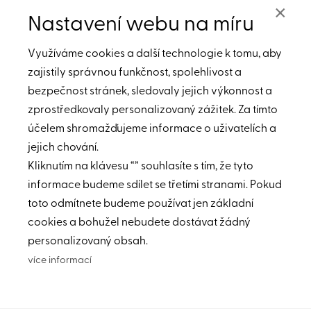
×
Hodnota nemovitostí v Albánii stoupá každý rok
Nastavení webu na míru
vysokým tempem. Odborníci odhadují růst až
o 100% v průběhu příštích několika málo let.
Využíváme cookies a další technologie k tomu, aby
zajistily správnou funkčnost, spolehlivost a
Do Albánie se dostanete pohodlně letecky
bezpečnost stránek, sledovaly jejich výkonnost a
z Prahy, Vídně, Berlína i spousty dalších měst.
Letenky začínají na 700 Kč. Přímý let z Prahy trvá
zprostředkovaly personalizovaný zážitek. Za tímto
zhruba 2 h.
účelem shromažďujeme informace o uživatelích a
jejich chování.
Kliknutím na klávesu “” souhlasíte s tím, že tyto
informace budeme sdílet se třetími stranami. Pokud
toto odmítnete budeme používat jen základní
cookies a bohužel nebudete dostávat žádný
personalizovaný obsah.
více informací