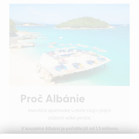
Proč Albánie
Investiční apartmány u moře stojí v jiných
státech velké peníze.
V kouzelné Albánii je pořídíte již od 1,5 milionu
Kč se vším všudy.