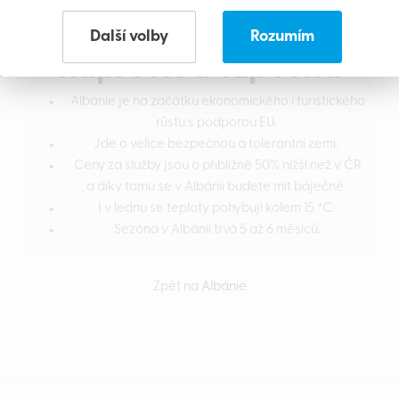
Albánie je
Další volby
Rozumím
naprosto bezpečná
Albánie je na začátku ekonomického i turistického
růstu s podporou EU.
Jde o velice bezpečnou a tolerantní zemi.
Ceny za služby jsou o přibližně 50% nížší než v ČR
a díky tomu se v Albánii budete mít báječně.
I v lednu se teploty pohybují kolem 15 °C.
Sezóna v Albánii trvá 5 až 6 měsíců.
Zpět na
Albánie