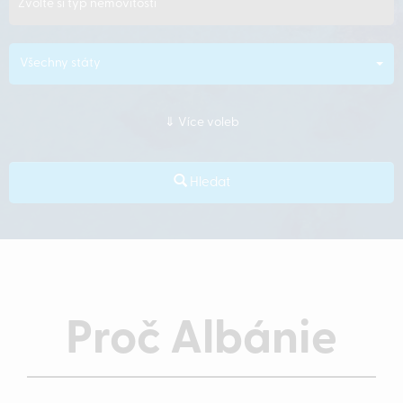
Zvolte si typ nemovitosti
Všechny státy
Více voleb
Hledat
Proč Albánie