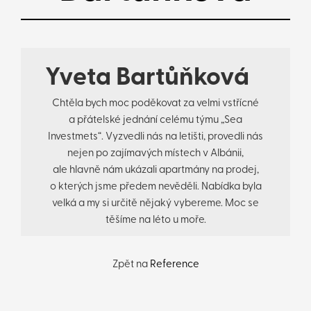
Yveta Bartůňková
Chtěla bych moc poděkovat za velmi vstřícné
a přátelské jednání celému týmu „Sea
Investmets“. Vyzvedli nás na letišti, provedli nás
nejen po zajímavých místech v Albánii,
ale hlavně nám ukázali apartmány na prodej,
o kterých jsme předem nevěděli. Nabídka byla
velká a my si určitě nějaký vybereme. Moc se
těšíme na léto u moře.
Zpět na
Reference