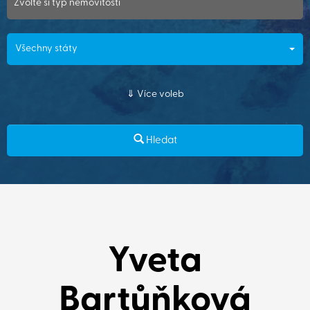
Zvolte si typ nemovitosti
Všechny státy
Více voleb
Hledat
Yveta
Bartůňková