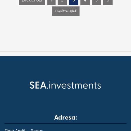
předchozí
1
2
3
4
5
6
následující
Adresa: