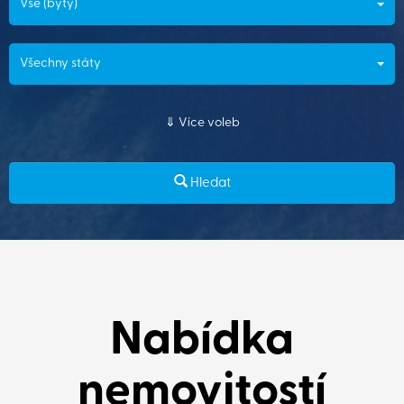
Vše (byty)
Všechny státy
Více voleb
Hledat
Nabídka
nemovitostí