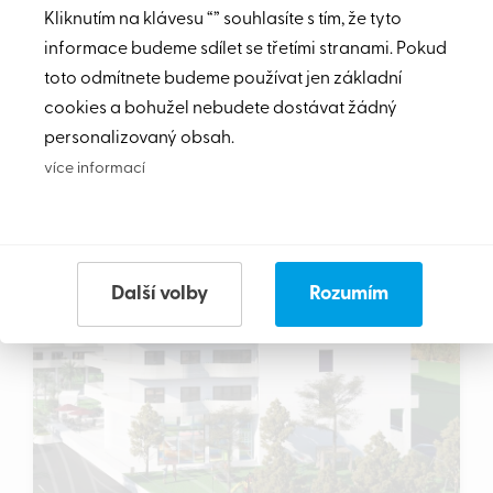
Kliknutím na klávesu “” souhlasíte s tím, že tyto
informace budeme sdílet se třetími stranami. Pokud
Přímořské apartmány pro náročné - 2kk, 63m2
toto odmítnete budeme používat jen základní
cookies a bohužel nebudete dostávat žádný
109,000
€
Detail
personalizovaný obsah.
více informací
VÝHRADNĚ
TIP
Další volby
Rozumím