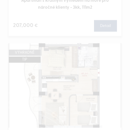
Apartmán s krásným výhledem na moře pro
náročné klienty - 3kk, 111m2
207,000
€
Detail
VÝHRADNĚ
TIP