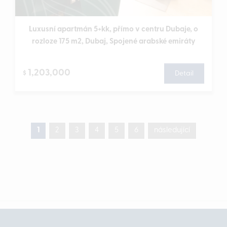
Luxusní apartmán 5+kk, přímo v centru Dubaje, o
rozloze 175 m2, Dubaj, Spojené arabské emiráty
1,203,000
$
Detail
1
2
3
4
5
6
následující