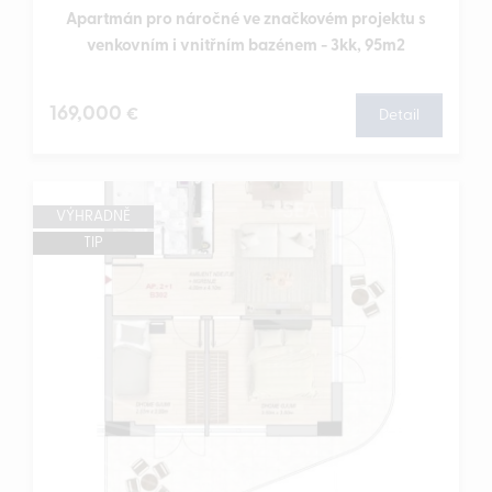
Apartmán pro náročné ve značkovém projektu s
venkovním i vnitřním bazénem - 3kk, 95m2
169,000
€
Detail
VÝHRADNĚ
TIP