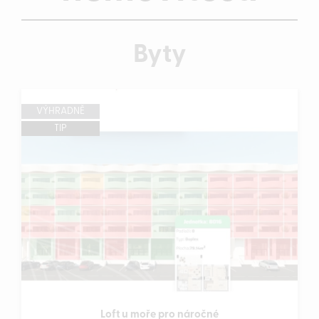
Byty
VÝHRADNĚ
TIP
Loft u moře pro náročné