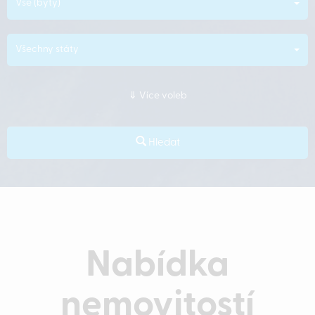
Vše (byty)
Všechny státy
Více voleb
Hledat
Nabídka
nemovitostí