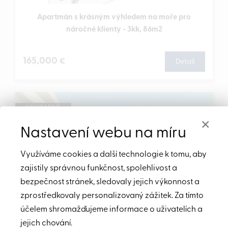
Apartmán s krásným výhledem na moře pro
náročné klienty - 3kk, 86m2
165,000
€
Detail
VÝHRADNĚ
TIP
×
Nastavení webu na míru
Využíváme cookies a další technologie k tomu, aby
zajistily správnou funkčnost, spolehlivost a
bezpečnost stránek, sledovaly jejich výkonnost a
zprostředkovaly personalizovaný zážitek. Za tímto
účelem shromažďujeme informace o uživatelích a
jejich chování.