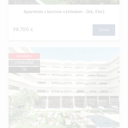
Apartmán s bočním výhledem - 2kk, 51m2
98,700
€
Detail
prodáno
VÝHRADNĚ
TIP