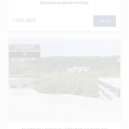
Spojené arabské emiráty
555,500
$
Detail
VÝHRADNĚ
TIP