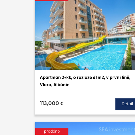
Apartmán 2+kk, o rozloze 61 m2, v první linii,
Vlora, Albánie
113,000
€
Detail
prodáno