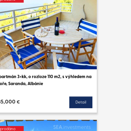
partmán 3+kk, o rozloze 110 m2, s výhledem na
oře, Saranda, Albánie
35,000
€
Detail
prodáno