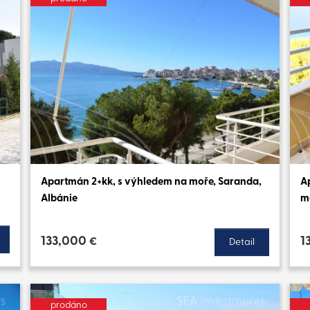
Apartmán 2+kk, s výhledem na moře, Saranda,
A
Albánie
m
133,000
1
€
Detail
prodáno