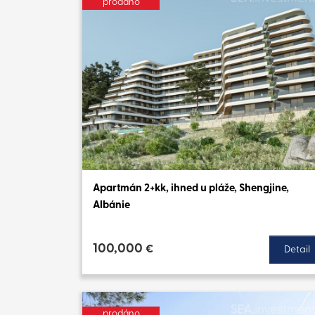
prodáno
Apartmán 2+kk, ihned u pláže, Shengjine,
Albánie
100,000
€
Detail
prodáno