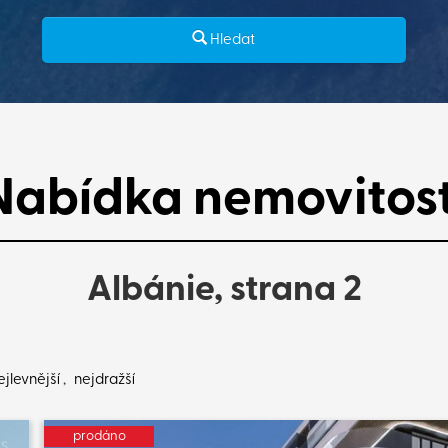
Hledat
Nabídka nemovitost
Albánie, strana 2
ejlevnější
,
nejdražší
prodáno