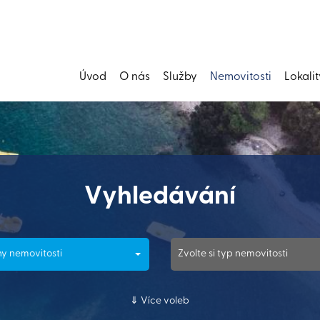
Úvod
O nás
Služby
Nemovitosti
Lokalit
Vyhledávání
y nemovitosti
Zvolte si typ nemovitosti
Více voleb