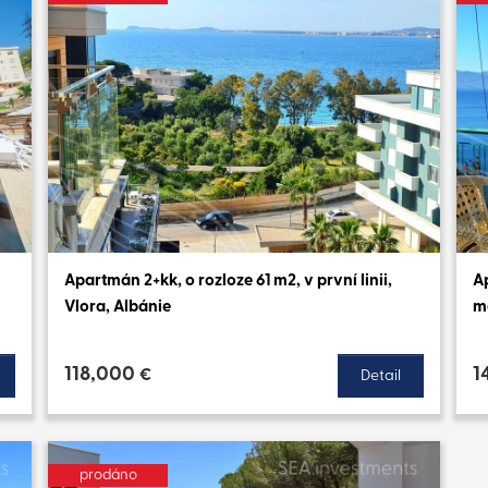
Apartmán 2+kk, o rozloze 61 m2, v první linii,
A
Vlora, Albánie
m
118,000
1
€
Detail
prodáno