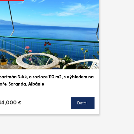
partmán 3+kk, o rozloze 110 m2, s výhledem na
oře, Saranda, Albánie
44,000
€
Detail