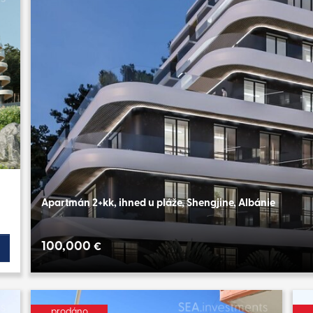
Apartmán 2+kk, ihned u pláže, Shengjine, Albánie
100,000
€
prodáno