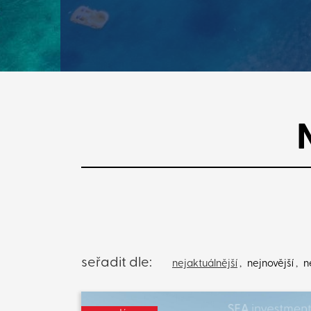
seřadit dle:
nejaktuálnější
,
nejnovější
,
n