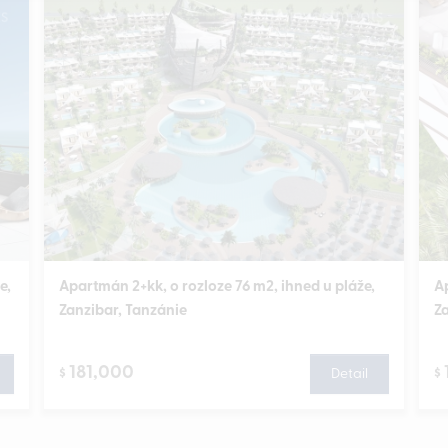
e,
Apartmán 2+kk, o rozloze 76 m2, ihned u pláže,
Ap
Zanzibar, Tanzánie
Z
181,000
$
Detail
$