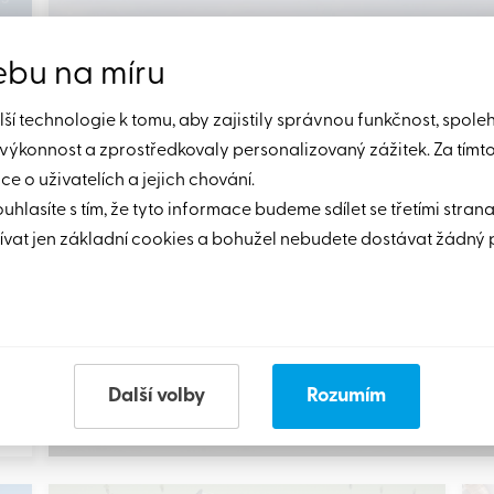
ebu na míru
í technologie k tomu, aby zajistily správnou funkčnost, spole
h výkonnost a zprostředkovaly personalizovaný zážitek. Za tímt
 o uživatelích a jejich chování.
ouhlasíte s tím, že tyto informace budeme sdílet se třetími stran
vat jen základní cookies a bohužel nebudete dostávat žádný 
Krásná vila o rozloze 675 m2, na pozemku o rozloze 1498 
Další volby
Rozumím
970,000
$