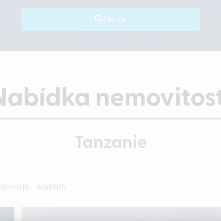
Hledat
Nabídka nemovitost
Tanzanie
ejlevnější
,
nejdražší