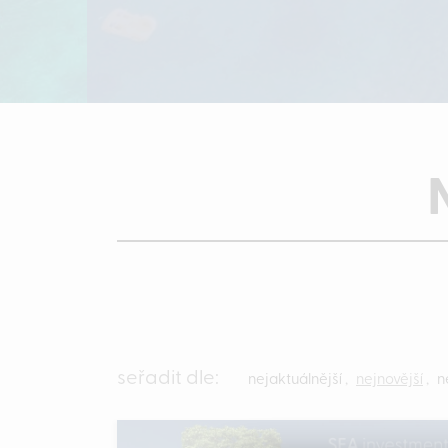
seřadit dle:
nejaktuálnější
,
nejnovější
,
n