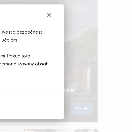
×
hlivost a bezpečnost
o účelem
ami. Pokud toto
personalizovaný obsah.
m2, ihned u pláže, Zanzibar, Tanzánie
Detail