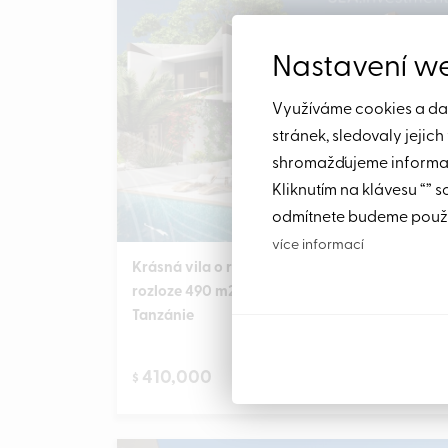
Nastavení w
Využíváme cookies a dalš
stránek, sledovaly jejic
shromažďujeme informace
Kliknutím na klávesu “” s
odmítnete budeme použí
více informací
Krásná vila o rozloze 118.5 m2, na pozemku o
rozloze 490 m2, ihned u pláže, Zanzibar,
Tanzánie
410,000
$
Detail