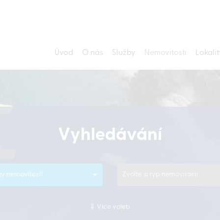
Úvod
O nás
Služby
Nemovitosti
Lokalit
Vyhledávání
y nemovitosti
Zvolte si typ nemovitosti
Více voleb