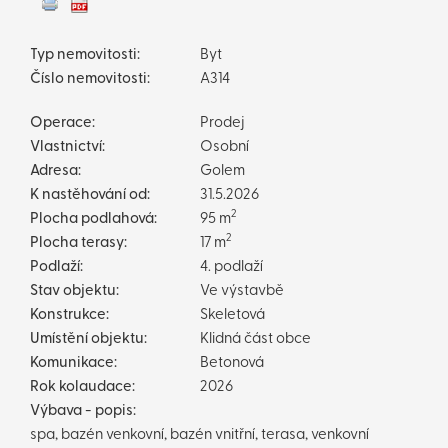
Typ nemovitosti:
Byt
Číslo nemovitosti:
A314
Operace:
Prodej
Vlastnictví:
Osobní
Adresa:
Golem
K nastěhování od:
31.5.2026
2
Plocha podlahová:
95 m
2
Plocha terasy:
17 m
Podlaží:
4. podlaží
Stav objektu:
Ve výstavbě
Konstrukce:
Skeletová
Umístění objektu:
Klidná část obce
Komunikace:
Betonová
Rok kolaudace:
2026
Výbava - popis:
spa, bazén venkovní, bazén vnitřní, terasa, venkovní