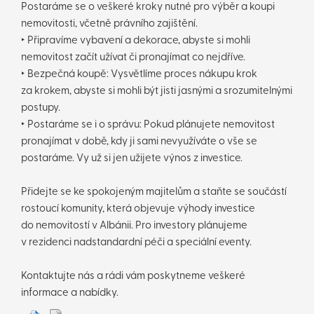
Postaráme se o veškeré kroky nutné pro výběr a koupi
nemovitosti, včetně právního zajištění.
‣ Připravíme vybavení a dekorace, abyste si mohli
nemovitost začít užívat či pronajímat co nejdříve.
‣ Bezpečná koupě: Vysvětlíme proces nákupu krok
za krokem, abyste si mohli být jisti jasnými a srozumitelnými
postupy.
‣ Postaráme se i o správu: Pokud plánujete nemovitost
pronajímat v době, kdy ji sami nevyužíváte o vše se
postaráme. Vy už si jen užijete výnos z investice.
Přidejte se ke spokojeným majitelům a staňte se součástí
rostoucí komunity, která objevuje výhody investice
do nemovitostí v Albánii. Pro investory plánujeme
v rezidenci nadstandardní péči a speciální eventy.
Kontaktujte nás a rádi vám poskytneme veškeré
informace a nabídky.