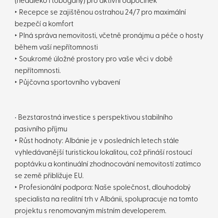
(nedaleko i tobogány) pro aktivní odpočinek
‣ Recepce se zajištěnou ostrahou 24/7 pro maximální
bezpečí a komfort
‣ Plná správa nemovitosti, včetně pronájmu a péče o hosty
během vaší nepřítomnosti
‣ Soukromé úložné prostory pro vaše věci v době
nepřítomnosti.
‣ Půjčovna sportovního vybavení
• Bezstarostná investice s perspektivou stabilního
pasivního příjmu
‣ Růst hodnoty: Albánie je v posledních letech stále
vyhledávanější turistickou lokalitou, což přináší rostoucí
poptávku a kontinuální zhodnocování nemovitostí zatímco
se země přibližuje EU.
‣ Profesionální podpora: Naše společnost, dlouhodobý
specialista na realitní trh v Albánii, spolupracuje na tomto
projektu s renomovaným místním developerem.