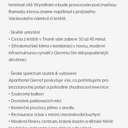
hotelové sítě Wyndham a bude provozován pod značkou
Ramada, kterou známe například z pražského
Václavského náměstí či letiště.
• Skvělé umístění
‣ Cesta z letiště v Tiraně vám zabere 30 až 45 minut.
‣ Středomořské klima v kombinaci s novou, moderní
infrastrukturou vytváří z Qerretu čím dál populárnější
destinaci.
• Široké spektrum služeb & vybavení
Aparthotel Qerret poskytuje vše, co potřebujete pro
bezstarostný pobyt a pohodlné zhodnocení investice:
‣ Soukromý balkon
‣ Dostatek parkovacích míst
‣ Komerční prostory přímo v areálu
‣ Restaurace a bar s místní i mezinárodní kuchyní
‣ Moderní fitness centrum, krásný bazén a dětské hřiště