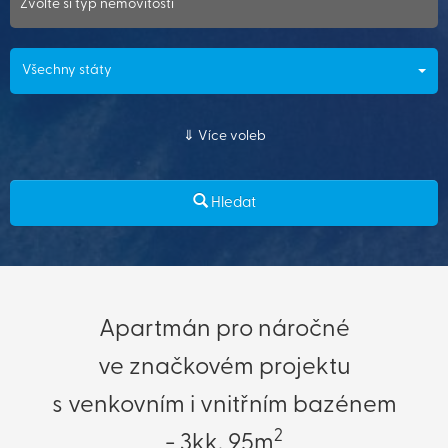
Zvolte si typ nemovitosti
Všechny státy
Více voleb
Hledat
Apartmán pro náročné
ve značkovém projektu
s venkovním i vnitřním bazénem
2
- 3kk, 95m