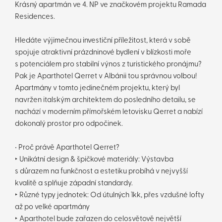
Krásný apartmán ve 4. NP ve značkovém projektu Ramada
Residences.
Hledáte výjimečnou investiční příležitost, která v sobě
spojuje atraktivní prázdninové bydlení v blízkosti moře
s potenciálem pro stabilní výnos z turistického pronájmu?
Pak je Aparthotel Qerret v Albánii tou správnou volbou!
Apartmány v tomto jedinečném projektu, který byl
navržen italským architektem do posledního detailu, se
nachází v moderním přímořském letovisku Qerret a nabízí
dokonalý prostor pro odpočinek.
• Proč právě Aparthotel Qerret?
‣ Unikátní design & špičkové materiály: Výstavba
s důrazem na funkčnost a estetiku probíhá v nejvyšší
kvalitě a splňuje západní standardy.
‣ Různé typy jednotek: Od útulných 1kk, přes vzdušné lofty
až po velké apartmány
‣ Aparthotel bude zařazen do celosvětově největší