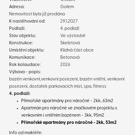
Adresa:
Golem
Nemovitost byla již prodána
K nastěhování od:
29.1.2027
Podlaží:
4. podlaží
Stav objektu:
Ve výstavbě
Konstrukce:
Skeletová
Umístění objektu:
Klidná část obce
Komunikace:
Betonová
Rok kolaudace:
2026
Výbava - popis:
bazén venkovní,venkovní posezení, bazén vnitřní, venkovní
posezení, dostatek parkovacích míst, spa, fitness
4. podlaží:
Přímořské apartmány pro náročné - 2kk, 63m2
Apartmán pro náročné ve značkovém projektu s
venkovním i vnitřním bazénem - 3kk, 95m2
Přímořské apartmány pro náročné - 2kk, 53m2
Info od makléře: