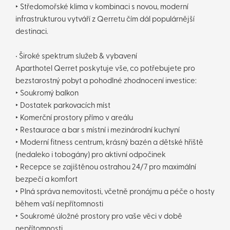
‣ Středomořské klima v kombinaci s novou, moderní
infrastrukturou vytváří z Qerretu čím dál populárnější
destinaci.
• Široké spektrum služeb & vybavení
Aparthotel Qerret poskytuje vše, co potřebujete pro
bezstarostný pobyt a pohodlné zhodnocení investice:
‣ Soukromý balkon
‣ Dostatek parkovacích míst
‣ Komerční prostory přímo v areálu
‣ Restaurace a bar s místní i mezinárodní kuchyní
‣ Moderní fitness centrum, krásný bazén a dětské hřiště
(nedaleko i tobogány) pro aktivní odpočinek
‣ Recepce se zajištěnou ostrahou 24/7 pro maximální
bezpečí a komfort
‣ Plná správa nemovitosti, včetně pronájmu a péče o hosty
během vaší nepřítomnosti
‣ Soukromé úložné prostory pro vaše věci v době
nepřítomnosti.