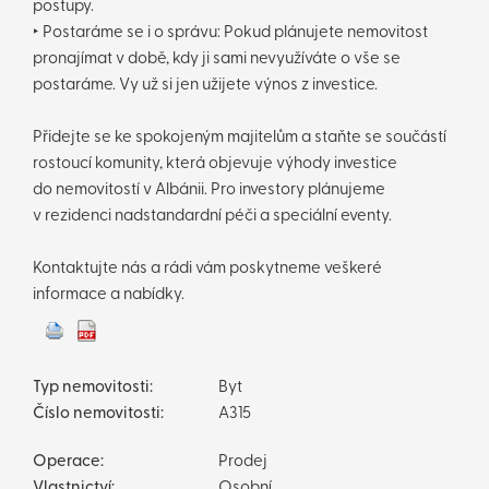
postupy.
‣ Postaráme se i o správu: Pokud plánujete nemovitost
pronajímat v době, kdy ji sami nevyužíváte o vše se
postaráme. Vy už si jen užijete výnos z investice.
Přidejte se ke spokojeným majitelům a staňte se součástí
rostoucí komunity, která objevuje výhody investice
do nemovitostí v Albánii. Pro investory plánujeme
v rezidenci nadstandardní péči a speciální eventy.
Kontaktujte nás a rádi vám poskytneme veškeré
informace a nabídky.
Typ nemovitosti:
Byt
Číslo nemovitosti:
A315
Operace:
Prodej
Vlastnictví:
Osobní