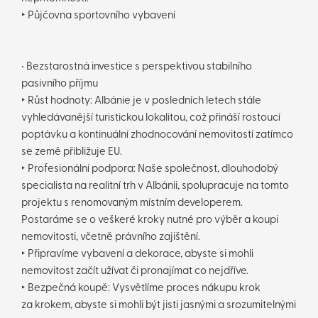
‣ Půjčovna sportovního vybavení
• Bezstarostná investice s perspektivou stabilního
pasivního příjmu
‣ Růst hodnoty: Albánie je v posledních letech stále
vyhledávanější turistickou lokalitou, což přináší rostoucí
poptávku a kontinuální zhodnocování nemovitostí zatímco
se země přibližuje EU.
‣ Profesionální podpora: Naše společnost, dlouhodobý
specialista na realitní trh v Albánii, spolupracuje na tomto
projektu s renomovaným místním developerem.
Postaráme se o veškeré kroky nutné pro výběr a koupi
nemovitosti, včetně právního zajištění.
‣ Připravíme vybavení a dekorace, abyste si mohli
nemovitost začít užívat či pronajímat co nejdříve.
‣ Bezpečná koupě: Vysvětlíme proces nákupu krok
za krokem, abyste si mohli být jisti jasnými a srozumitelnými