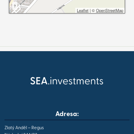
?
Leaflet
|
©
OpenStreetMap
Adresa:
Zlatý Anděl – Regus