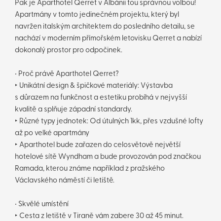
Pak je Aparthotel Qerret v Albánii tou správnou volbou!
Apartmány v tomto jedinečném projektu, který byl
navržen italským architektem do posledního detailu, se
nachází v moderním přímořském letovisku Qerret a nabízí
dokonalý prostor pro odpočinek.
• Proč právě Aparthotel Qerret?
‣ Unikátní design & špičkové materiály: Výstavba
s důrazem na funkčnost a estetiku probíhá v nejvyšší
kvalitě a splňuje západní standardy.
‣ Různé typy jednotek: Od útulných 1kk, přes vzdušné lofty
až po velké apartmány
‣ Aparthotel bude zařazen do celosvětově největší
hotelové sítě Wyndham a bude provozován pod značkou
Ramada, kterou známe například z pražského
Václavského náměstí či letiště.
• Skvělé umístění
‣ Cesta z letiště v Tiraně vám zabere 30 až 45 minut.