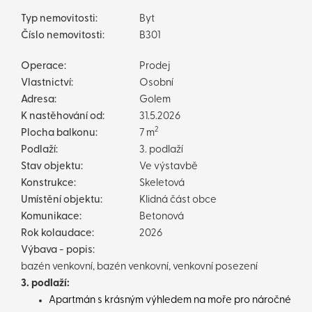
Typ nemovitosti:
Byt
Číslo nemovitosti:
B301
Operace:
Prodej
Vlastnictví:
Osobní
Adresa:
Golem
K nastěhování od:
31.5.2026
2
Plocha balkonu:
7 m
Podlaží:
3. podlaží
Stav objektu:
Ve výstavbě
Konstrukce:
Skeletová
Umístění objektu:
Klidná část obce
Komunikace:
Betonová
Rok kolaudace:
2026
Výbava - popis:
bazén venkovní, bazén venkovní, venkovní posezení
3. podlaží:
Apartmán s krásným výhledem na moře pro náročné