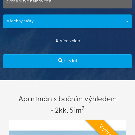
Zvolte si typ nemovitosti
Všechny státy
Více voleb
Hledat
Apartmán s bočním výhledem
2
- 2kk, 51m