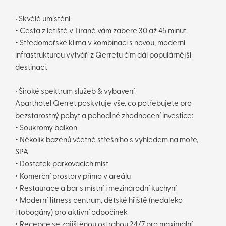
• Skvělé umístění
‣ Cesta z letiště v Tiraně vám zabere 30 až 45 minut.
‣ Středomořské klima v kombinaci s novou, moderní
infrastrukturou vytváří z Qerretu čím dál populárnější
destinaci.
• Široké spektrum služeb & vybavení
Aparthotel Qerret poskytuje vše, co potřebujete pro
bezstarostný pobyt a pohodlné zhodnocení investice:
‣ Soukromý balkon
‣ Několik bazénů včetně střešního s výhledem na moře,
SPA
‣ Dostatek parkovacích míst
‣ Komerční prostory přímo v areálu
‣ Restaurace a bar s místní i mezinárodní kuchyní
‣ Moderní fitness centrum, dětské hřiště (nedaleko
i tobogány) pro aktivní odpočinek
‣ Recepce se zajištěnou ostrahou 24/7 pro maximální