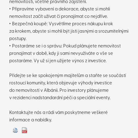
nemovitosti, včetně právního zajištění.
‣ Připravíme vybavení a dekorace, abyste si mohli
nemovitost začít užívat či pronajímat co nejdříve.
‣ Bezpečná koupě: Vysvětlíme proces nákupu krok
za krokem, abyste si mohli být jisti jasnými a srozumitelnými
postupy.
‣ Postaráme se i o správu: Pokud plánujete nemovitost
pronajímat v době, kdy ji sami nevyužíváte o vše se
postaráme. Vy už si jen užijete výnos z investice.
Přidejte se ke spokojeným majitelům a staňte se součástí
rostoucí komunity, která objevuje výhody investice
do nemovitostí v Albánii. Pro investory plánujeme
v rezidenci nadstandardní péči a speciální eventy.
Kontaktujte nás a rádi vám poskytneme veškeré
informace a nabídky.