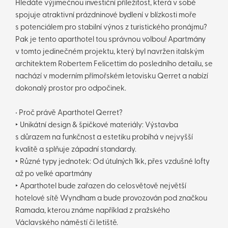
Hledáte výjimečnou investiční příležitost, která v sobě
spojuje atraktivní prázdninové bydlení v blízkosti moře
s potenciálem pro stabilní výnos z turistického pronájmu?
Pak je tento aparthotel tou správnou volbou! Apartmány
v tomto jedinečném projektu, který byl navržen italským
architektem Robertem Felicettim do posledního detailu, se
nachází v moderním přímořském letovisku Qerret a nabízí
dokonalý prostor pro odpočinek.
• Proč právě Aparthotel Qerret?
‣ Unikátní design & špičkové materiály: Výstavba
s důrazem na funkčnost a estetiku probíhá v nejvyšší
kvalitě a splňuje západní standardy.
‣ Různé typy jednotek: Od útulných 1kk, přes vzdušné lofty
až po velké apartmány
‣ Aparthotel bude zařazen do celosvětově největší
hotelové sítě Wyndham a bude provozován pod značkou
Ramada, kterou známe například z pražského
Václavského náměstí či letiště.