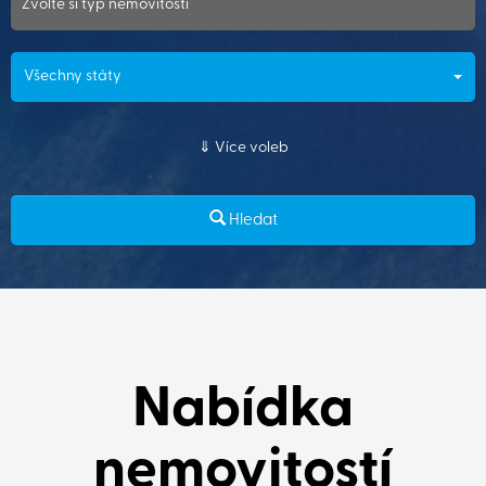
Zvolte si typ nemovitosti
Všechny státy
Více voleb
Hledat
Nabídka
nemovitostí