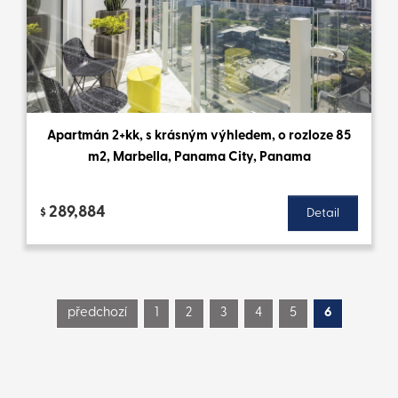
Apartmán 2+kk, s krásným výhledem, o rozloze 85
m2, Marbella, Panama City, Panama
289,884
$
Detail
předchozí
1
2
3
4
5
6