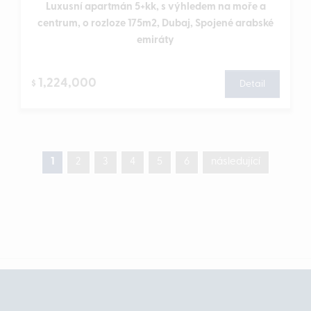
Luxusní apartmán 5+kk, s výhledem na moře a
centrum, o rozloze 175m2, Dubaj, Spojené arabské
emiráty
1,224,000
$
Detail
1
2
3
4
5
6
následující