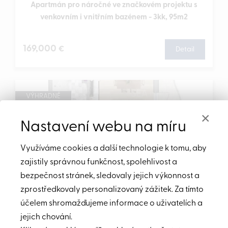
Apartmán pro náročné ve značkovém projektu s
venkovním i vnitřním bazénem - 3kk, 95m2
169,000
€
Detail
VÝHRADNĚ
TIP
×
Nastavení webu na míru
Využíváme cookies a další technologie k tomu, aby
zajistily správnou funkčnost, spolehlivost a
bezpečnost stránek, sledovaly jejich výkonnost a
zprostředkovaly personalizovaný zážitek. Za tímto
účelem shromažďujeme informace o uživatelích a
jejich chování.