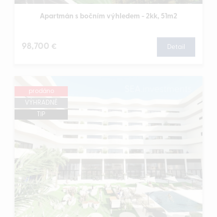
Apartmán s bočním výhledem - 2kk, 51m2
98,700
€
Detail
prodáno
VÝHRADNĚ
TIP