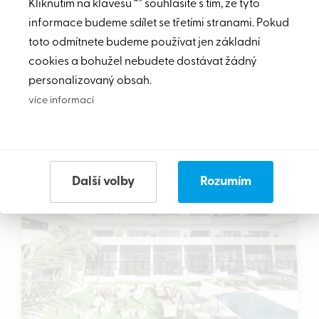
Kliknutím na klávesu “” souhlasíte s tím, že tyto
Apartmán s krásným výhledem na moře pro
informace budeme sdílet se třetími stranami. Pokud
náročné klienty - 3kk, 86m2
toto odmítnete budeme používat jen základní
cookies a bohužel nebudete dostávat žádný
165,000
personalizovaný obsah.
€
Detail
více informací
VÝHRADNĚ
TIP
Další volby
Rozumím