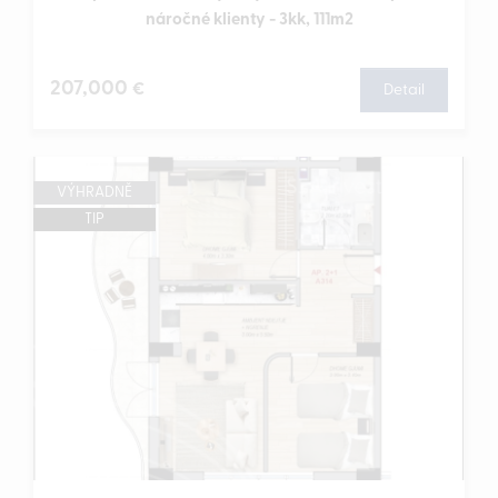
náročné klienty - 3kk, 111m2
207,000
€
Detail
VÝHRADNĚ
TIP