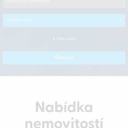
Zvolte si typ nemovitosti
Všechny státy
Více voleb
Hledat
Nabídka
nemovitostí