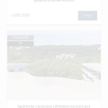
Spojené arabské emiráty
555,500
$
Detail
VÝHRADNĚ
TIP
Apartmán s krásným výhledem na moře pro