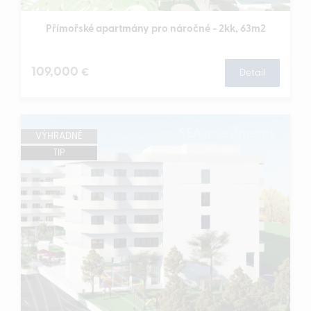
Přímořské apartmány pro náročné - 2kk, 63m2
109,000
€
Detail
VÝHRADNĚ
TIP