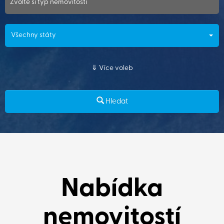
Zvolte si typ nemovitosti
Všechny státy
Více voleb
Hledat
Nabídka
nemovitostí