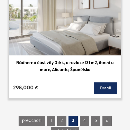
Nádherná část vily 3+kk, o rozloze 131 m2, ihned u
moře, Alicante, Španělsko
298,000
€
Detail
předchozí
1
2
3
4
5
6